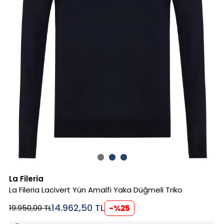
La Fileria
La Fileria Lacivert Yün Amalfi Yaka Düğmeli Triko
14.962,50
TL
19.950,00
TL
-%
25