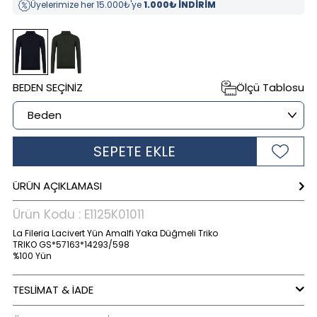
Üyelerimize her 15.000₺'ye
1.000₺ İNDİRİM
BEDEN SEÇINIZ
Ölçü Tablosu
SEPETE EKLE
ÜRÜN AÇIKLAMASI
Ürün Kodu :
E1125K01011
La Fileria Lacivert Yün Amalfi Yaka Düğmeli Triko
TRIKO GS*57163*14293/598
%100 Yün
TESLİMAT & İADE