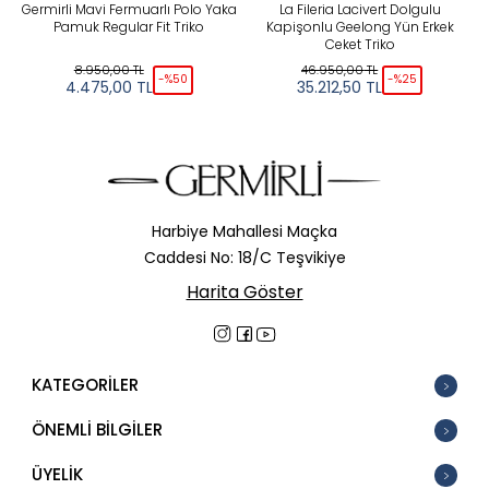
Germirli Mavi Fermuarlı Polo Yaka
La Fileria Lacivert Dolgulu
Pamuk Regular Fit Triko
Kapişonlu Geelong Yün Erkek
Ceket Triko
8.950,00
TL
46.950,00
TL
-%
50
-%
25
4.475,00
TL
35.212,50
TL
Harbiye Mahallesi Maçka
Caddesi No: 18/C Teşvikiye
Harita Göster
KATEGORİLER
ÖNEMLİ BİLGİLER
ÜYELİK