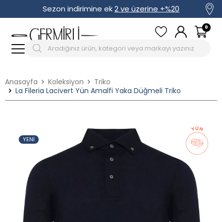
Sezon indirimine ek
2 ve üzerine +%20
0
Anasayfa
Koleksiyon
Triko
La Fileria Lacivert Yün Amalfi Yaka Düğmeli Triko
YENI