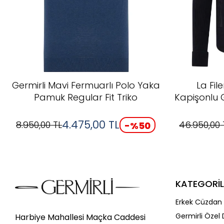
Germirli Mavi Fermuarlı Polo Yaka
La Fil
Pamuk Regular Fit Triko
Kapişonlu 
4.475,00
TL
8.950,00
TL
46.950,00
-%
50
KATEGORİL
Erkek Cüzdan 
Germirli Özel 
Harbiye Mahallesi Maçka Caddesi