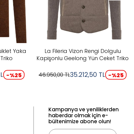
siklet Yaka
La Fileria Vizon Rengi Dolgulu
Triko
Kapişonlu Geelong Yün Ceket Triko
L
35.212,50
TL
46.950,00
TL
-%
25
-%
25
Kampanya ve yeniliklerden
haberdar olmak için e-
bültenimize abone olun!