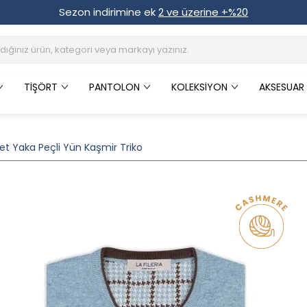
Sezon indirimine ek
2 ve üzerine +%20
TIŞÖRT
PANTOLON
KOLEKSIYON
AKSESUAR
iklet Yaka Peçli Yün Kaşmir Triko