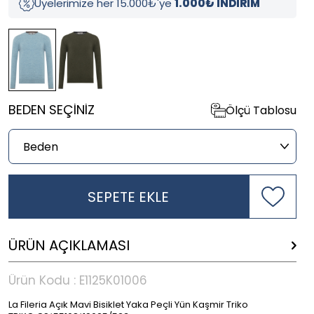
Üyelerimize her 15.000₺'ye
1.000₺ İNDİRİM
BEDEN SEÇINIZ
Ölçü Tablosu
SEPETE EKLE
ÜRÜN AÇIKLAMASI
Ürün Kodu :
E1125K01006
La Fileria Açık Mavi Bisiklet Yaka Peçli Yün Kaşmir Triko