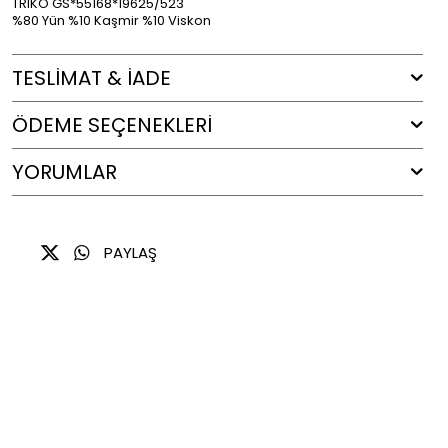
TRIKO GS*55168*19625/523
%80 Yün %10 Kaşmir %10 Viskon
TESLİMAT & İADE
ÖDEME SEÇENEKLERI
YORUMLAR
PAYLAŞ