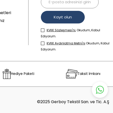
etleri
Kayıt olun
mız
KVKK Sözleşmesi'ni
, Okudum, Kabul
Ediyorum.
KVKK Aydınlatma Metni'ni
Okudum, Kabul
Ediyorum.
Hediye Paketi
Taksit İmkanı
©2025 Gerboy Tekstil San. ve Tic. A.Ş