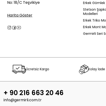
No: 18/C Teşvikiye
Erkek Gömlek 
Stetson Şapk
Modelleri
Harita Göster
Erkek Triko Mo
Erkek Mont Mo
Germirli Seri 
Ücretsiz Kargo
Kolay İade
+ 90 216 663 20 46
info@germirli.com.tr