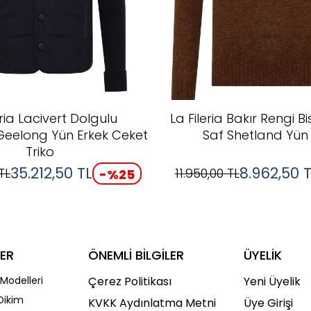
eria Lacivert Dolgulu
La Fileria Bakır Rengi Bi
Geelong Yün Erkek Ceket
Saf Shetland Yün 
Triko
35.212,50
TL
8.962,50
T
TL
11.950,00
TL
-%
25
ER
ÖNEMLİ BİLGİLER
ÜYELİK
Modelleri
Çerez Politikası
Yeni Üyelik
Dikim
KVKK Aydınlatma Metni
Üye Girişi