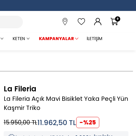
0
KETEN
KAMPANYALAR
İLETIŞIM
La Fileria
La Fileria Açık Mavi Bisiklet Yaka Peçli Yün
Kaşmir Triko
11.962,50
TL
15.950,00
TL
-%
25