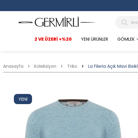
2 VE ÜZERI +%20
YENI ÜRÜNLER
GÖMLEK
Anasayfa
Koleksiyon
Triko
La Fileria Açık Mavi Bis
YENI