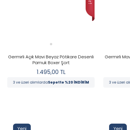
Germirli Açık Mavi Beyaz Pötikare Desenli
Germirli Mav
Pamuk Boxer Şort
1.495,00
TL
3 ve üzeri alımlarda
Sepette %20 İNDİRİM
3 ve üzeri a
Yeni
Yeni