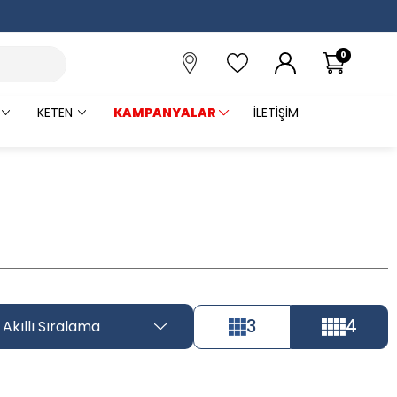
0
KETEN
KAMPANYALAR
İLETIŞIM
3
4
Akıllı Sıralama
Tüm Filtreleri