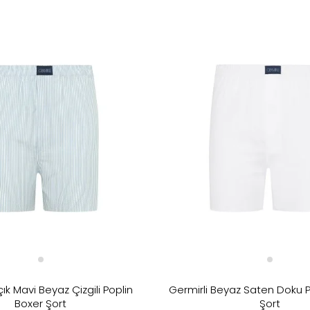
Çok Renkli
Mavi
Siyah
çık Mavi Beyaz Çizgili Poplin
Germirli Beyaz Saten Doku
Boxer Şort
Şort