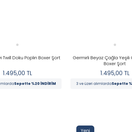
i Twill Doku Poplin Boxer Şort
Germirli Beyaz Çağla Yeşili Ç
Boxer Şort
1.495,00
TL
1.495,00
TL
lımlarda
Sepette %20 İNDİRİM
3 ve üzeri alımlarda
Sepette %
Yeni