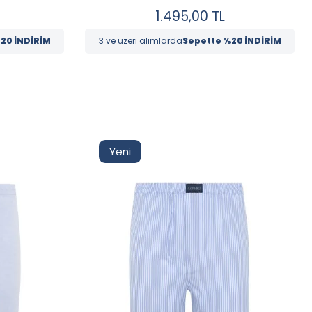
1.495,00
TL
20 İNDİRİM
3 ve üzeri alımlarda
Sepette %20 İNDİRİM
Tüm Filtreleri
Seçimi Filtrele
Kaldır
Yeni