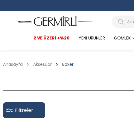
2 VE ÜZERI +%20
YENI ÜRÜNLER
GÖMLEK
Anasayfa
Aksesuar
Boxer
Filtreler