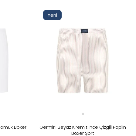
Seçimi Filtrele
Kaldır
Yeni
 Pamuk Boxer
Germirli Beyaz Kiremit İnce Çizgili Poplin
Boxer Şort