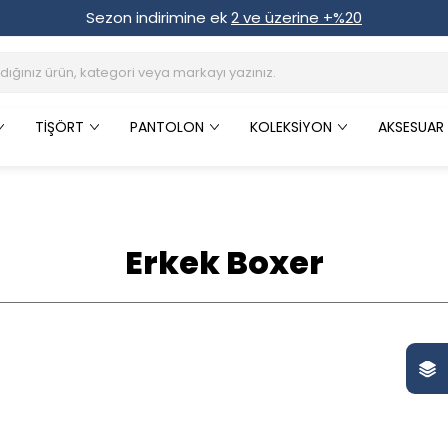
Sezon indirimine ek
2 ve üzerine +%20
TIŞÖRT
PANTOLON
KOLEKSIYON
AKSESUAR
Erkek Boxer