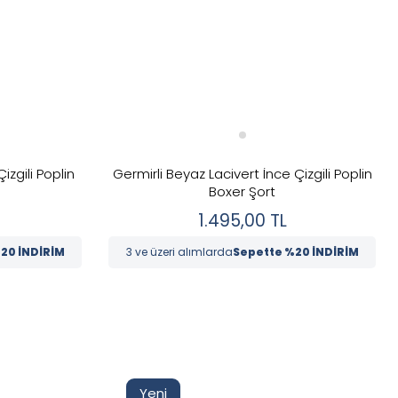
izgili Poplin
Germirli Beyaz Lacivert İnce Çizgili Poplin
Boxer Şort
1.495,00
TL
20 İNDİRİM
3 ve üzeri alımlarda
Sepette %20 İNDİRİM
Yeni