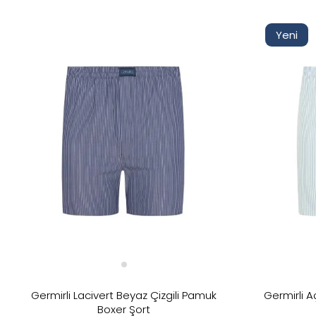
İndirimli
Yeni
Stoktakiler
Yeni
Kategoriler
Beden
Marka
Beyaz
Renk
Fiyat
Germirli Lacivert Beyaz Çizgili Pamuk
Germirli A
Boxer Şort