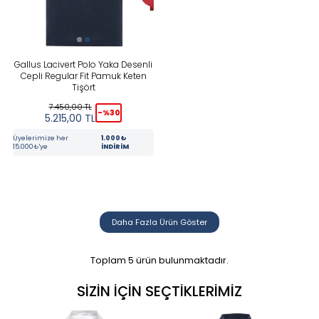
Gallus Lacivert Polo Yaka Desenli
Cepli Regular Fit Pamuk Keten
Tişört
7.450,00
TL
-%
30
5.215,00
TL
Üyelerimize her
1.000₺
15.000₺'ye
İNDİRİM
Daha Fazla Ürün Göster
Toplam
5
ürün bulunmaktadır.
SIZIN İÇIN SEÇTIKLERIMIZ