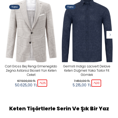
Yeni
Yeni
Carl Gross Bej Rengi Ermenegildo
Germirli Indigo Lacivert Delave
Zegna Astarsız Ekoseli Yün Keten
Keten Düğmeli Yaka Tailor Fit
Ceket
Gömlek
67.500,00
TL
7.450,00
TL
-%
25
-%
30
50.625,00
TL
5.215,00
TL
Keten Tişörtlerle Serin Ve Şık Bir Yaz