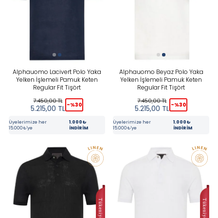
Stoktakiler
Yeni
BEDEN
Alphauomo Lacivert Polo Yaka
Alphauomo Beyaz Polo Yaka
Yelken İşlemeli Pamuk Keten
Yelken İşlemeli Pamuk Keten
Regular Fit Tişört
Regular Fit Tişört
MARKA
7.450,00
TL
7.450,00
TL
-%
30
-%
30
5.215,00
TL
5.215,00
TL
Üyelerimize her
1.000₺
Üyelerimize her
1.000₺
RENK
15.000₺'ye
İNDİRİM
15.000₺'ye
İNDİRİM
Beyaz
Lacivert
Siyah