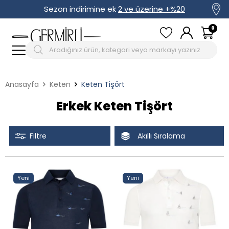
Sezon indirimine ek
2 ve üzerine +%20
0
Anasayfa
Keten
Keten Tişört
Erkek Keten Tişört
Filtre
Akıllı Sıralama
Tüm Filtreleri Kaldır
Seçimi Filtrele
Yeni
Yeni
İndirimli