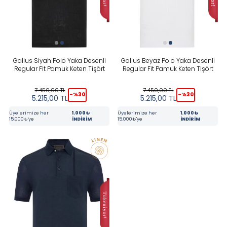
FIYAT
Gallus Siyah Polo Yaka Desenli
Gallus Beyaz Polo Yaka Desenli
Regular Fit Pamuk Keten Tişört
Regular Fit Pamuk Keten Tişört
7.450,00
TL
7.450,00
TL
-%
30
-%
30
5.215,00
TL
5.215,00
TL
Tüm Filtreleri Kaldır
Seçimi Filtrele
Üyelerimize her
1.000₺
Üyelerimize her
1.000₺
15.000₺'ye
İNDİRİM
15.000₺'ye
İNDİRİM