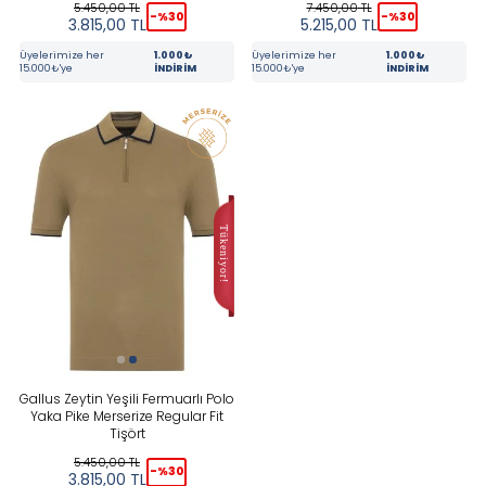
5.450,00
TL
7.450,00
TL
-%
30
-%
30
3.815,00
TL
5.215,00
TL
Üyelerimize her
1.000₺
Üyelerimize her
1.000₺
15.000₺'ye
İNDİRİM
15.000₺'ye
İNDİRİM
Gallus Zeytin Yeşili Fermuarlı Polo
Yaka Pike Merserize Regular Fit
Tişört
5.450,00
TL
-%
30
3.815,00
TL