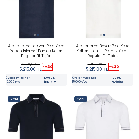
Stoktakiler
Yeni
KATEGORILER
Alphauomo Lacivert Polo Yaka
Alphauomo Beyaz Polo Yaka
Yelken İşlemeli Pamuk Keten
Yelken İşlemeli Pamuk Keten
Regular Fit Tişört
Regular Fit Tişört
BEDEN
7.450,00
TL
7.450,00
TL
-%
30
-%
30
5.215,00
TL
5.215,00
TL
Üyelerimize her
1.000₺
Üyelerimize her
1.000₺
MARKA
15.000₺'ye
İNDİRİM
15.000₺'ye
İNDİRİM
RENK
Yeni
Yeni