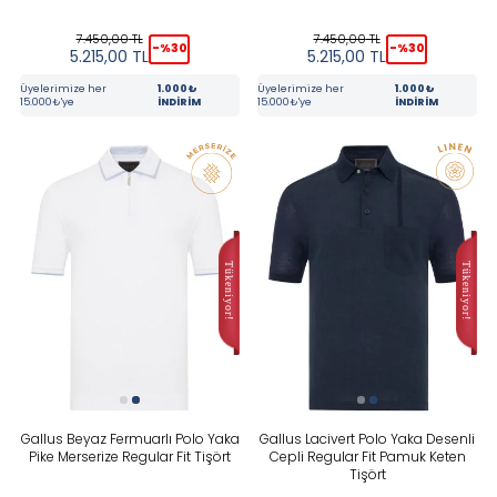
7.450,00
TL
7.450,00
TL
-%
30
-%
30
5.215,00
TL
5.215,00
TL
Üyelerimize her
1.000₺
Üyelerimize her
1.000₺
15.000₺'ye
İNDİRİM
15.000₺'ye
İNDİRİM
Gallus Beyaz Fermuarlı Polo Yaka
Gallus Lacivert Polo Yaka Desenli
Pike Merserize Regular Fit Tişört
Cepli Regular Fit Pamuk Keten
Tişört