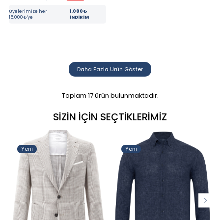
Üyelerimize her
1.000₺
15.000₺'ye
İNDİRİM
Daha Fazla Ürün Göster
Toplam
17
ürün bulunmaktadır.
SIZIN İÇIN SEÇTIKLERIMIZ
Yeni
Yeni