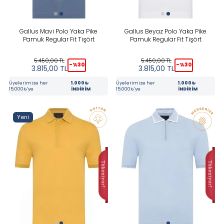
Gallus Mavi Polo Yaka Pike
Gallus Beyaz Polo Yaka Pike
Pamuk Regular Fit Tişört
Pamuk Regular Fit Tişört
5.450,00
TL
5.450,00
TL
-%
30
-%
30
3.815,00
TL
3.815,00
TL
Üyelerimize her
1.000₺
Üyelerimize her
1.000₺
15.000₺'ye
İNDİRİM
15.000₺'ye
İNDİRİM
Yeni