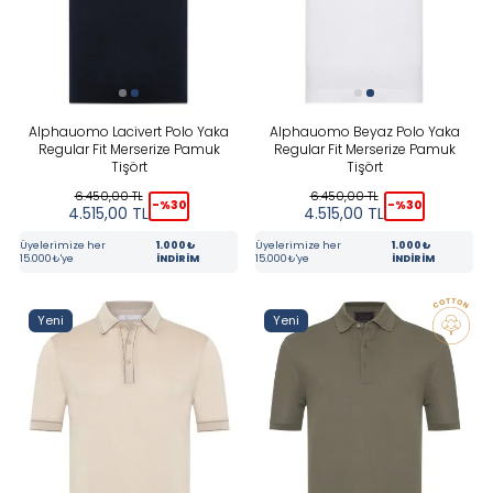
Beyaz
Lacivert
Mavi
Alphauomo Lacivert Polo Yaka
Alphauomo Beyaz Polo Yaka
Regular Fit Merserize Pamuk
Regular Fit Merserize Pamuk
Sarı
Tişört
Tişört
6.450,00
TL
6.450,00
TL
Siyah
-%
30
-%
30
4.515,00
TL
4.515,00
TL
Üyelerimize her
1.000₺
Üyelerimize her
1.000₺
Yeşil
15.000₺'ye
İNDİRİM
15.000₺'ye
İNDİRİM
Yeni
Yeni
FIYAT