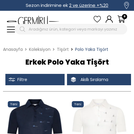
Sezon indirimine ek
2 ve üzerine +%20
0
Anasayfa
Koleksiyon
Tişört
Polo Yaka Tişört
Erkek Polo Yaka Tişört
Filtre
Akıllı Sıralama
Tüm Filtreleri Kaldır
Seçimi Filtrele
Yeni
Yeni
İndirimli