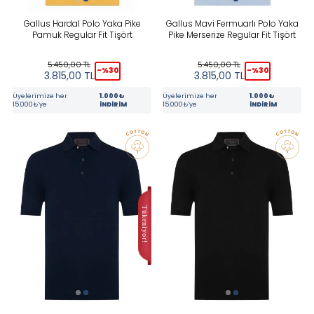
Gallus Hardal Polo Yaka Pike
Gallus Mavi Fermuarlı Polo Yaka
Pamuk Regular Fit Tişört
Pike Merserize Regular Fit Tişört
5.450,00
TL
5.450,00
TL
-%
30
-%
30
3.815,00
TL
3.815,00
TL
Üyelerimize her
1.000₺
Üyelerimize her
1.000₺
15.000₺'ye
İNDİRİM
15.000₺'ye
İNDİRİM