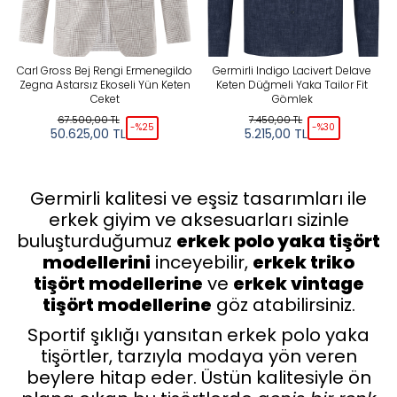
Carl Gross Bej Rengi Ermenegildo
Germirli Indigo Lacivert Delave
Zegna Astarsız Ekoseli Yün Keten
Keten Düğmeli Yaka Tailor Fit
Ceket
Gömlek
67.500,00
TL
7.450,00
TL
-%
25
-%
30
50.625,00
TL
5.215,00
TL
Germirli kalitesi ve eşsiz tasarımları ile
erkek giyim ve aksesuarları sizinle
buluşturduğumuz
erkek polo yaka tişört
modellerini
inceyebilir,
erkek triko
tişört modellerine
ve
erkek vintage
tişört modellerine
göz atabilirsiniz.
Sportif şıklığı yansıtan erkek polo yaka
tişörtler, tarzıyla modaya yön veren
beylere hitap eder. Üstün kalitesiyle ön