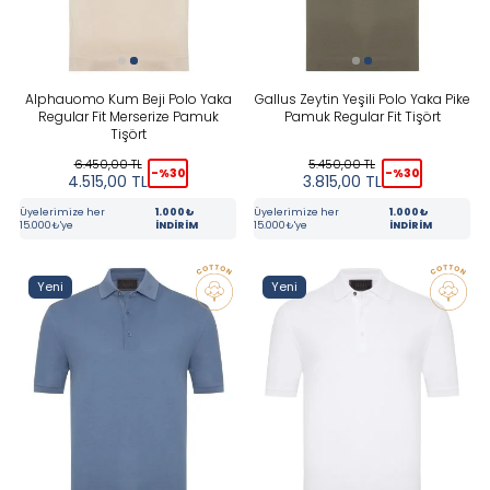
Tüm Filtreleri Kaldır
Seçimi Filtrele
Alphauomo Kum Beji Polo Yaka
Gallus Zeytin Yeşili Polo Yaka Pike
Regular Fit Merserize Pamuk
Pamuk Regular Fit Tişört
Tişört
6.450,00
TL
5.450,00
TL
-%
30
-%
30
4.515,00
TL
3.815,00
TL
Üyelerimize her
1.000₺
Üyelerimize her
1.000₺
15.000₺'ye
İNDİRİM
15.000₺'ye
İNDİRİM
Yeni
Yeni