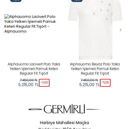
Alphauomo Lacivert Polo Yaka
Alphauomo Beyaz Polo Yaka
Yelken İşlemeli Pamuk Keten
Yelken İşlemeli Pamuk Keten
R
Regular Fit Tişört
Regular Fit Tişört
7.450,00
TL
7.450,00
TL
-%
30
-%
30
5.215,00
TL
5.215,00
TL
Harbiye Mahallesi Maçka