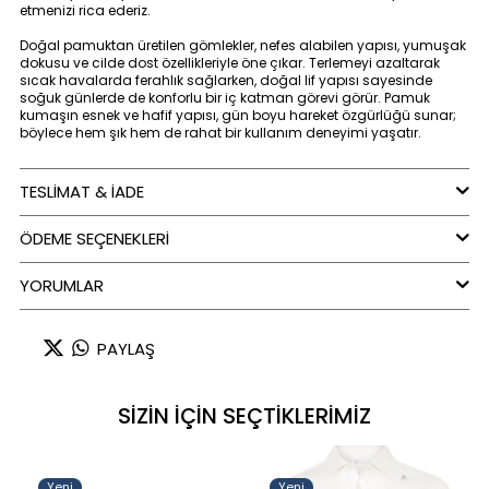
etmenizi rica ederiz.
Doğal pamuktan üretilen gömlekler, nefes alabilen yapısı, yumuşak
dokusu ve cilde dost özellikleriyle öne çıkar. Terlemeyi azaltarak
sıcak havalarda ferahlık sağlarken, doğal lif yapısı sayesinde
soğuk günlerde de konforlu bir iç katman görevi görür. Pamuk
kumaşın esnek ve hafif yapısı, gün boyu hareket özgürlüğü sunar;
böylece hem şık hem de rahat bir kullanım deneyimi yaşatır.
Pike doku, özellikle polo yaka tişörtlerde kullanılan, yüzeyinde hafif
kabartılı ve dokulu bir görünüm oluşturan özel bir kumaş türüdür.
TESLİMAT & İADE
Fransızca “piqué” kelimesinden gelen bu dokuma, genellikle pamuk
ipliklerle üretilir ve gözenekli yapısı sayesinde yüksek hava
ÖDEME SEÇENEKLERI
geçirgenliği sağlar. Bu özellik, pike dokulu tişörtleri özellikle yaz
aylarında ferah ve konforlu bir seçenek haline getirir. Sıkı ve
dayanıklı yapısıyla formunu uzun süre koruyan pike kumaş, klasik
YORUMLAR
düz tişörtlere göre daha tok bir duruş ve zengin bir doku sunar. Polo
yaka tişörtlerde hem şık hem de sportif bir görünüm sunan pike
doku, günlük kullanımda olduğu kadar smart casual kombinlerde
de tercih edilir.
PAYLAŞ
Renk : Lacivert
SİZİN İÇİN SEÇTİKLERİMİZ
Yeni
Yeni