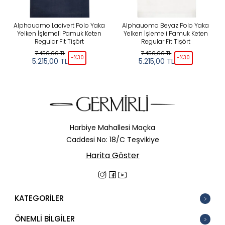
Alphauomo Lacivert Polo Yaka
Alphauomo Beyaz Polo Yaka
Yelken İşlemeli Pamuk Keten
Yelken İşlemeli Pamuk Keten
R
Regular Fit Tişört
Regular Fit Tişört
7.450,00
TL
7.450,00
TL
-%
30
-%
30
5.215,00
TL
5.215,00
TL
Harbiye Mahallesi Maçka
Caddesi No: 18/C Teşvikiye
Harita Göster
KATEGORİLER
ÖNEMLİ BİLGİLER