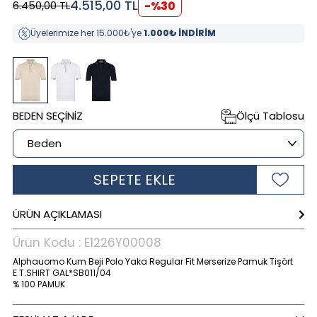
4.515,00
TL
6.450,00
TL
-%
30
Üyelerimize her 15.000₺'ye
1.000₺ İNDİRİM
BEDEN SEÇINIZ
Ölçü Tablosu
SEPETE EKLE
ÜRÜN AÇIKLAMASI
Ürün Kodu :
E1226Y00008
Alphauomo Kum Beji Polo Yaka Regular Fit Merserize Pamuk Tişört
E T.SHIRT GAL*SB011/04
% 100 PAMUK