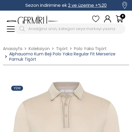
Sezon indirimine ek
2 ve üzerine +%20
0
Anasayfa
Koleksiyon
Tişört
Polo Yaka Tişört
Alphauomo Kum Beji Polo Yaka Regular Fit Merserize
Pamuk Tişört
YENI