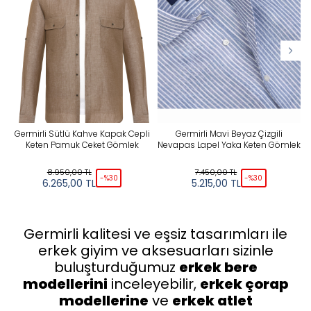
Germirli Sütlü Kahve Kapak Cepli
Germirli Mavi Beyaz Çizgili
Keten Pamuk Ceket Gömlek
Nevapas Lapel Yaka Keten Gömlek
8.950,00
TL
7.450,00
TL
-%
30
-%
30
6.265,00
TL
5.215,00
TL
Germirli kalitesi ve eşsiz tasarımları ile
erkek giyim ve aksesuarları sizinle
buluşturduğumuz
erkek bere
modellerini
inceleyebilir,
erkek çorap
modellerine
ve
erkek atlet