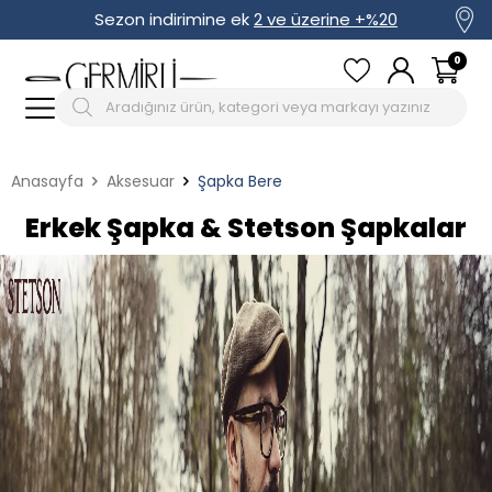
Sezon indirimine ek
2 ve üzerine +%20
0
Anasayfa
Aksesuar
Şapka Bere
Erkek Şapka & Stetson Şapkalar