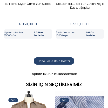
La Fileria Siyah Örme Yün Şapka
Stetson Hatteras Yün Zeytin Yeşili
Kasket Şapka
6.350,00
TL
6.950,00
TL
Üyelerimize her
1.000₺
Üyelerimize her
1.000₺
15.000₺'ye
İNDİRİM
15.000₺'ye
İNDİRİM
Daha Fazla Ürün Göster
Toplam
16
ürün bulunmaktadır.
SIZIN İÇIN SEÇTIKLERIMIZ
Yeni
Yeni