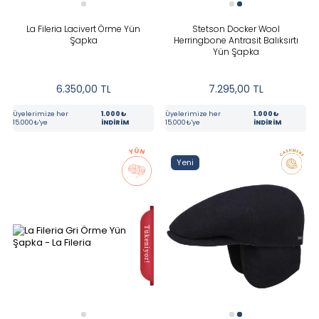
La Fileria Lacivert Örme Yün
Stetson Docker Wool
Şapka
Herringbone Antrasit Balıksırtı
Yün Şapka
6.350,00
TL
7.295,00
TL
Üyelerimize her
1.000₺
Üyelerimize her
1.000₺
15.000₺'ye
İNDİRİM
15.000₺'ye
İNDİRİM
Yeni