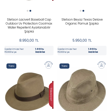
Stetson Lacivert Baseball Cap
Stetson Beyaz Texas Delave
Outdoor Uv Protection Coolmax
Organic Pamuk Şapka
Water Repellent Ayarlanabilir
Şapka
8.950,00
TL
5.950,00
TL
Üyelerimize her
1.000₺
Üyelerimize her
1.000₺
15.000₺'ye
İNDİRİM
15.000₺'ye
İNDİRİM
Yeni
Yeni