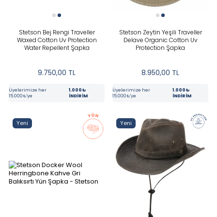
Stetson Bej Rengi Traveller
Stetson Zeytin Yeşili Traveller
Waxed Cotton Uv Protection
Delave Organic Cotton Uv
Water Repellent Şapka
Protection Şapka
9.750,00
TL
8.950,00
TL
Üyelerimize her
1.000₺
Üyelerimize her
1.000₺
15.000₺'ye
İNDİRİM
15.000₺'ye
İNDİRİM
Yeni
Yeni