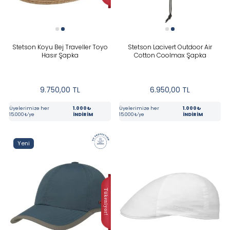
Lacivert
Siyah
Stetson Koyu Bej Traveller Toyo
Stetson Lacivert Outdoor Air
Yeşil
Hasır Şapka
Cotton Coolmax Şapka
FIYAT
9.750,00
TL
6.950,00
TL
Üyelerimize her
1.000₺
Üyelerimize her
1.000₺
15.000₺'ye
İNDİRİM
15.000₺'ye
İNDİRİM
Yeni
Tüm Filtreleri Kaldır
Seçimi Filtrele