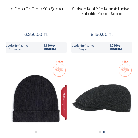
La Fileria Gri Örme Yün Şapka
Stetson Kent Yün Kaşmir Lacivert
Kulaklıklı Kasket Şapka
6.350,00
TL
9.150,00
TL
Üyelerimize her
1.000₺
Üyelerimize her
1.000₺
15.000₺'ye
İNDİRİM
15.000₺'ye
İNDİRİM