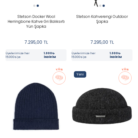
Stetson Docker Wool
Stetson Kahverengi Outdoor
Herringbone Kahve Gri Balıksırtı
Şapka
Yün Şapka
7.295,00
TL
7.295,00
TL
Üyelerimize her
1.000₺
Üyelerimize her
1.000₺
15.000₺'ye
İNDİRİM
15.000₺'ye
İNDİRİM
Yeni