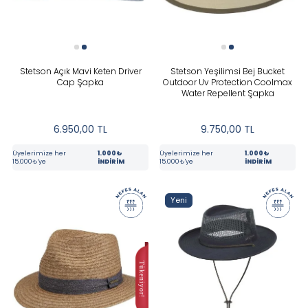
Yeni
KATEGORILER
Stetson Açık Mavi Keten Driver
Stetson Yeşilimsi Bej Bucket
Cap Şapka
Outdoor Uv Protection Coolmax
Water Repellent Şapka
BEDEN
6.950,00
TL
9.750,00
TL
MARKA
Üyelerimize her
1.000₺
Üyelerimize her
1.000₺
15.000₺'ye
İNDİRİM
15.000₺'ye
İNDİRİM
RENK
Yeni
Bej
Gri