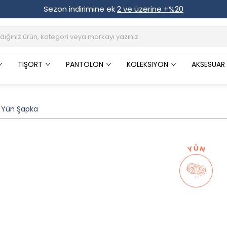
Sezon indirimine ek
2 ve üzerine +%20
TIŞÖRT
PANTOLON
KOLEKSIYON
AKSESUAR
e Yün Şapka