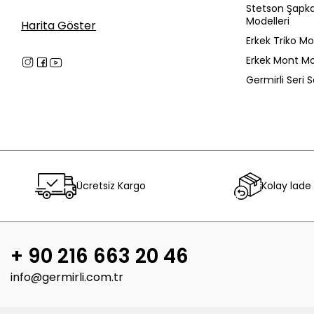
Stetson Şapk
Modelleri
Harita Göster
Erkek Triko Mo
Erkek Mont Mo
Germirli Seri 
Ücretsiz Kargo
Kolay İade
+ 90 216 663 20 46
info@germirli.com.tr