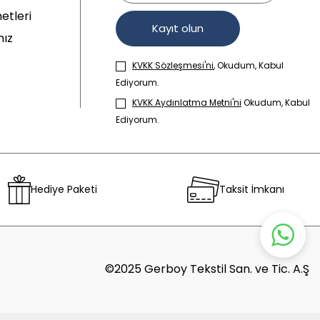
etleri
Kayıt olun
mız
KVKK Sözleşmesi'ni
, Okudum, Kabul
Ediyorum.
KVKK Aydınlatma Metni'ni
Okudum, Kabul
Ediyorum.
Hediye Paketi
Taksit İmkanı
©2025 Gerboy Tekstil San. ve Tic. A.Ş