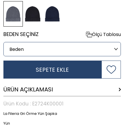
BEDEN SEÇINIZ
Ölçü Tablosu
SEPETE EKLE
ÜRÜN AÇIKLAMASI
Ürün Kodu :
E2724K00001
La Fileria Gri Örme Yün Şapka
Yün