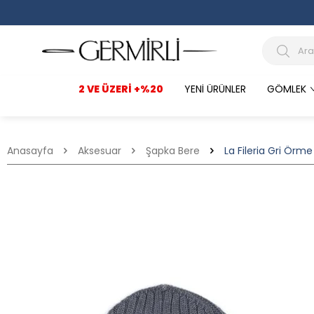
2 VE ÜZERI +%20
YENI ÜRÜNLER
GÖMLEK
Anasayfa
Aksesuar
Şapka Bere
La Fileria Gri Örm