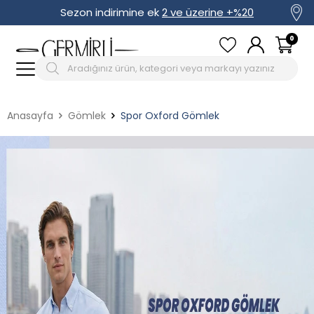
Sezon indirimine ek
2 ve üzerine +%20
0
Anasayfa
Gömlek
Spor Oxford Gömlek