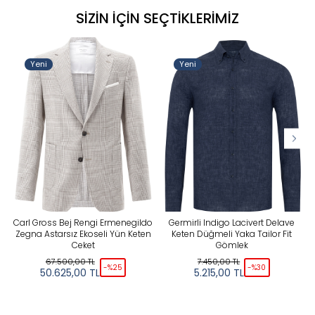
SIZIN İÇIN SEÇTIKLERIMIZ
Yeni
Yeni
Carl Gross Bej Rengi Ermenegildo
Germirli Indigo Lacivert Delave
Zegna Astarsız Ekoseli Yün Keten
Keten Düğmeli Yaka Tailor Fit
Ceket
Gömlek
67.500,00
TL
7.450,00
TL
-%
25
-%
30
50.625,00
TL
5.215,00
TL