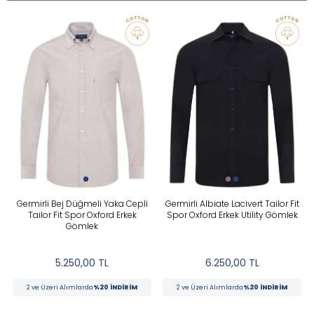
Tüm Filtreleri Kaldır
Seçimi Filtrele
İndirimli
Stoktakiler
Yeni
KATEGORILER
Germirli Bej Düğmeli Yaka Cepli
Germirli Albiate Lacivert Tailor Fit
Tailor Fit Spor Oxford Erkek
Spor Oxford Erkek Utility Gömlek
Gömlek
BEDEN
5.250,00
TL
6.250,00
TL
MARKA
2 ve Üzeri Alımlarda
%20 İNDİRİM
2 ve Üzeri Alımlarda
%20 İNDİRİM