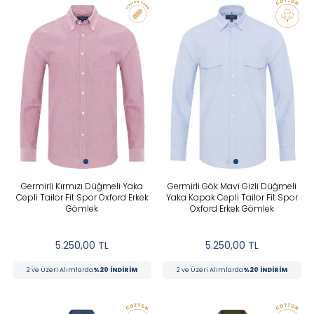
Lacivert
Mavi
FIYAT
Mor
Pembe
Siyah
Tüm Filtreleri Kaldır
Seçimi Filtrele
Yeşil
Germirli Kırmızı Düğmeli Yaka
Germirli Gök Mavi Gizli Düğmeli
Cepli Tailor Fit Spor Oxford Erkek
Yaka Kapak Cepli Tailor Fit Spor
Gömlek
Oxford Erkek Gömlek
5.250,00
TL
5.250,00
TL
2 ve Üzeri Alımlarda
%20 İNDİRİM
2 ve Üzeri Alımlarda
%20 İNDİRİM