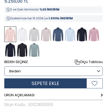
5.250,00
TL
2 ve Üzeri Alımlarda
%20 İNDİRİM
Üyelerimize her 15.000₺'ye
1.000₺ İNDİRİM
BEDEN SEÇINIZ
Ölçü Tablosu
SEPETE EKLE
ÜRÜN AÇIKLAMASI
Ürün Kodu :
E0123K01000