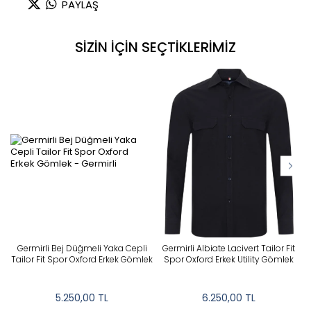
PAYLAŞ
Renk : Pembe
SİZİN İÇİN SEÇTİKLERİMİZ
Germirli Bej Düğmeli Yaka Cepli
Germirli Albiate Lacivert Tailor Fit
G
Tailor Fit Spor Oxford Erkek Gömlek
Spor Oxford Erkek Utility Gömlek
T
5.250,00
TL
6.250,00
TL