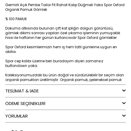
Germirli Açık Pembe Tailor Fit Rahat Kalıp Düğmeli Yaka Spor Oxford
Organik Pamuk Gömlek
% 100 PAMUK
Dokuma atkısında bulunan çift kat ipliğin dolgun görüntüsü,
gömlek dikimi sonrası yapılan özel yıkama işleminin yumuşaklık
hissi ile haftanın her günün kurtarıcısıdır Spor Oxford gömlekler
Spor Oxford kesimlerimizin hem iş hem tatil günlerine uygun en
akıllısı
Spor cep kalıbı üzerine ben buradayım diyen zamansız
buttondown yaka.
Koleksiyonumuzdaki bu ürün doğal ve sürdürülebilir bir seçim olan
organik pamuktan üretilmiştir. Organik pamuk, geleneksel pamuk
üretimine kıyasla daha çevre dostu bir seçenektir. Organik
pamuğun benzersiz dokusunu ve doğaya olan saygısını keşfedin,
TESLİMAT & İADE
stilinizi sürdürülebilir bir gelecekle birleştirin.
ÖDEME SEÇENEKLERI
Tailor Fit-Rahat Kalıp: Modern Konfor Yeniden Tanımlanıyor! Modern
tarz ile eşsiz konforun mükemmel bir karışımını sunan özel Tailor Fit
gömleklerimiz kusursuz işçiliğiyle gün boyu hareket kolaylığından
YORUMLAR
ödün vermeden şık görünmeniz için tasarlandı.
Kumaşı Türkiye'de üretilmiştir.