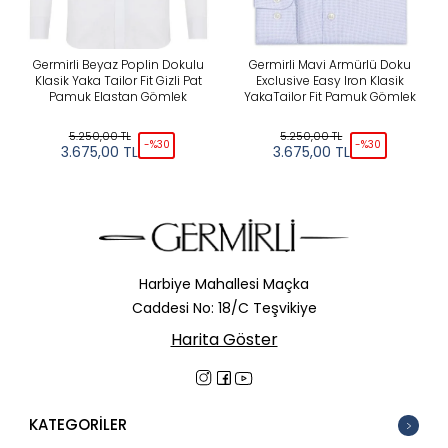
Germirli Beyaz Poplin Dokulu
Germirli Mavi Armürlü Doku
Klasik Yaka Tailor Fit Gizli Pat
Exclusive Easy Iron Klasik
Pamuk Elastan Gömlek
YakaTailor Fit Pamuk Gömlek
5.250,00
TL
5.250,00
TL
-%
30
-%
30
3.675,00
TL
3.675,00
TL
Harbiye Mahallesi Maçka
Caddesi No: 18/C Teşvikiye
Harita Göster
KATEGORİLER