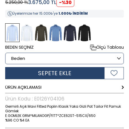
3.675,00
TL
5.250,00
TL
-%
30
Üyelerimize her 15.000₺'ye
1.000₺ İNDİRİM
BEDEN SEÇINIZ
Ölçü Tablosu
SEPETE EKLE
ÜRÜN AÇIKLAMASI
Ürün Kodu :
E0126Y04106
Germirli Açık Mavi Fitted Poplin Klasik Yaka Gizli Pat Tailor Fit Pamuk
Gömlek
E.GOMLEK GRM*MILANOGP/FITT*ZCE62ST-515CX/650
%96 CO %4 EA