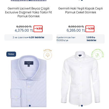
Germirli Lacivert Beyaz Çizgili
Germirli Haki Yeşili Kapak Cepli
Exclusive Düğmeli Yaka Tailor Fit
Pamuk Ceket Gömlek
Pamuk Gömlek
6,250.00
TL
8,950.00
TL
-%
30
-%
30
4,375.00
TL
6,265.00
TL
2 ve üzerine
+%20 İNDİRİM
Üyelerimize her
1.000₺
15.000₺'ye
İNDİRİM
New