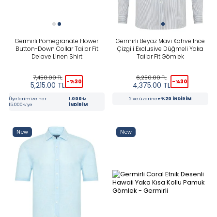
Germirli Pomegranate Flower
Germirli Beyaz Mavi Kahve İnce
Button-Down Collar Tailor Fit
Çizgili Exclusive Düğmeli Yaka
Delave Linen Shirt
Tailor Fit Gömlek
7,450.00
TL
6,250.00
TL
-%
30
-%
30
5,215.00
TL
4,375.00
TL
Üyelerimize her
1.000₺
2 ve üzerine
+%20 İNDİRİM
15.000₺'ye
İNDİRİM
New
New