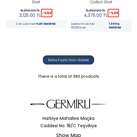
Shirt
Cotton Shirt
6,250.00
TL
6,250.00
TL
-%
50
-%
30
3,125.00
TL
4,375.00
TL
2 ve üzerine
+%20 İNDİRİM
Üyelerimize her
1.000₺
15.000₺'ye
İNDİRİM
Daha Fazla Ürün Göster
There is a total of
380
products
Harbiye Mahallesi Maçka
Caddesi No: 18/C Teşvikiye
Show Map