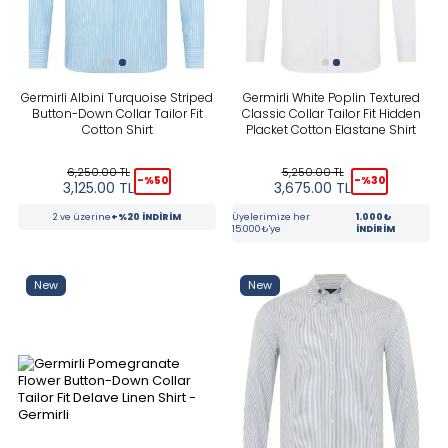
Germirli Albini Turquoise Striped
Germirli White Poplin Textured
Button-Down Collar Tailor Fit
Classic Collar Tailor Fit Hidden
Cotton Shirt
Placket Cotton Elastane Shirt
6,250.00
TL
5,250.00
TL
-%
50
-%
30
3,125.00
TL
3,675.00
TL
2 ve üzerine
+%20 İNDİRİM
Üyelerimize her
1.000₺
15.000₺'ye
İNDİRİM
New
New