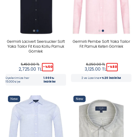
Germirli Lacivert Seersucker Soft
Germirli Pembe Soft Yaka Tailor
Yaka Tailor Fit Kısa Kollu Pamuk
Fit Pamuk Keten Gömlek
Gömlek
5,450.00
TL
6,250.00
TL
-%
50
-%
50
2,725.00
TL
3,125.00
TL
Üyelerimize her
1.000₺
2 ve üzerine
+%20 İNDİRİM
15.000₺'ye
İNDİRİM
New
New