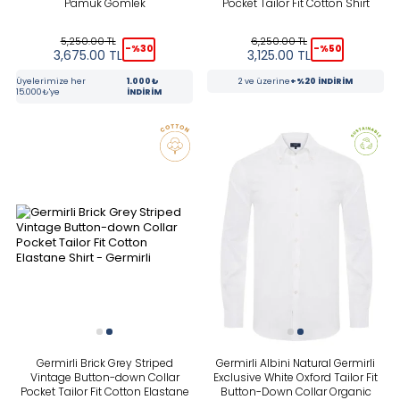
Pamuk Gömlek
Pocket Tailor Fit Cotton Shirt
5,250.00
TL
6,250.00
TL
-%
30
-%
50
3,675.00
TL
3,125.00
TL
Üyelerimize her
1.000₺
2 ve üzerine
+%20 İNDİRİM
15.000₺'ye
İNDİRİM
Germirli Brick Grey Striped
Germirli Albini Natural Germirli
Vintage Button-down Collar
Exclusive White Oxford Tailor Fit
Pocket Tailor Fit Cotton Elastane
Button-Down Collar Organic