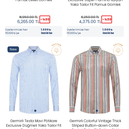
Yaka Tailor Fit Pamuk Gömlek
8,950.00
TL
6,250.00
TL
-%
30
-%
30
6,265.00
TL
4,375.00
TL
Üyelerimize her
1.000₺
Üyelerimize her
1.000₺
15.000₺'ye
İNDİRİM
15.000₺'ye
İNDİRİM
New
Germirli Testa Mavi Pötikare
Germirli Colorful Vintage Thick
Exclusive Düğmeli Yaka Tailor Fit
Striped Button-down Collar