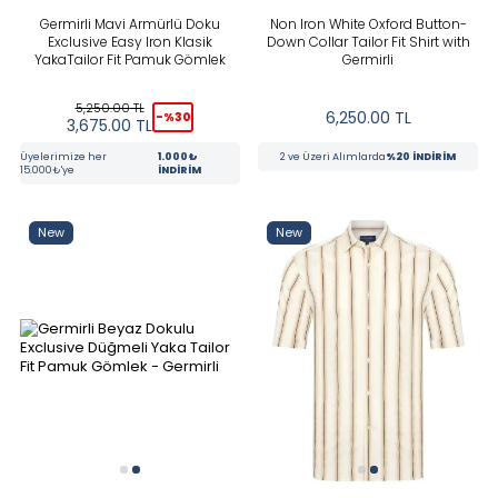
Germirli Mavi Armürlü Doku
Non Iron White Oxford Button-
Exclusive Easy Iron Klasik
Down Collar Tailor Fit Shirt with
YakaTailor Fit Pamuk Gömlek
Germirli
5,250.00
TL
6,250.00
TL
-%
30
3,675.00
TL
Üyelerimize her
1.000₺
2 ve Üzeri Alımlarda
%20 İNDİRİM
15.000₺'ye
İNDİRİM
New
New