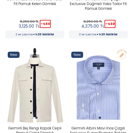
Fit Pamuk Keten Gömlek
Exclusive Düğmeli Yaka Tailor Fit
Pamuk Gömlek
6,250.00
TL
6,250.00
TL
-%
50
-%
30
3,125.00
TL
4,375.00
TL
2 ve üzerine
+%20 İNDİRİM
2 ve üzerine
+%20 İNDİRİM
New
New
Germirli Bej Rengi Kapak Cepli
Germirli Albini Mavi İnce Çizgili
Pamuk Ceket Gömlek
Exclusive Super Piumino İtalyan