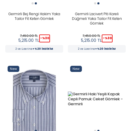
Germirli Bej Rengi Hakim Yaka
Germirli Lacivert Piti Kareli
Tailor Fit Keten Gömlek
Düğmeli Yaka Tailor Fit Keten
Gömlek
7,450.00
TL
7,450.00
TL
-%
30
-%
30
5,215.00
TL
5,215.00
TL
2 ve üzerine
+%20 İNDİRİM
2 ve üzerine
+%20 İNDİRİM
New
New