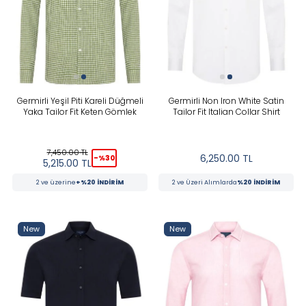
In Stock
New
PRICE
Germirli Yeşil Piti Kareli Düğmeli
Germirli Non Iron White Satin
Yaka Tailor Fit Keten Gömlek
Tailor Fit Italian Collar Shirt
7,450.00
TL
6,250.00
TL
-%
30
5,215.00
TL
2 ve üzerine
+%20 İNDİRİM
2 ve Üzeri Alımlarda
%20 İNDİRİM
Tüm Filtreleri Kaldır
Filter Selected
New
New