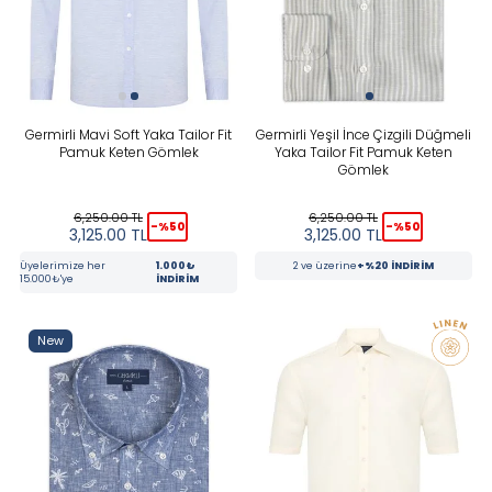
Germirli Mavi Soft Yaka Tailor Fit
Germirli Yeşil İnce Çizgili Düğmeli
Pamuk Keten Gömlek
Yaka Tailor Fit Pamuk Keten
Gömlek
6,250.00
TL
6,250.00
TL
-%
50
-%
50
3,125.00
TL
3,125.00
TL
Üyelerimize her
1.000₺
2 ve üzerine
+%20 İNDİRİM
15.000₺'ye
İNDİRİM
New