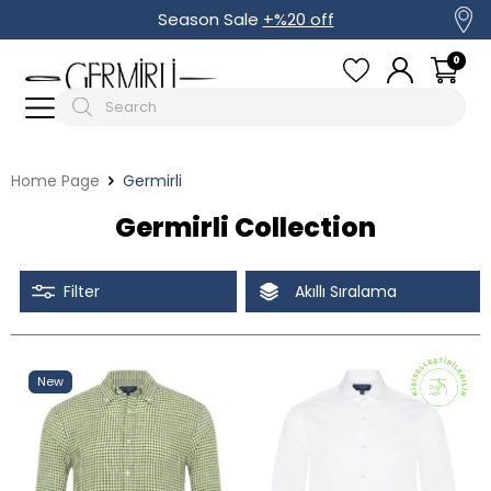
Season Sale
+%20 off
0
Home Page
Germirli
Germirli Collection
Filter
Akıllı Sıralama
Tüm Filtreleri Kaldır
Filter Selected
New
Discounted