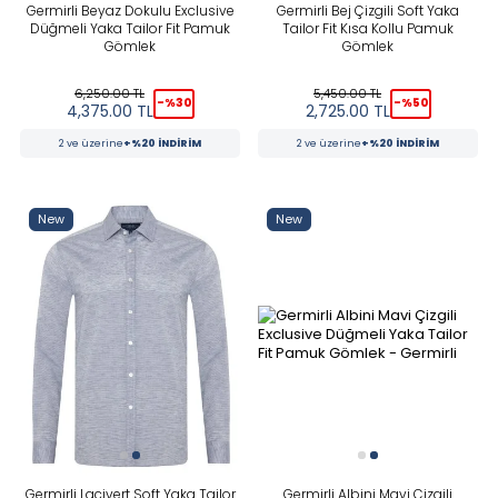
Germirli Beyaz Dokulu Exclusive
Germirli Bej Çizgili Soft Yaka
Düğmeli Yaka Tailor Fit Pamuk
Tailor Fit Kısa Kollu Pamuk
Gömlek
Gömlek
6,250.00
TL
5,450.00
TL
-%
30
-%
50
4,375.00
TL
2,725.00
TL
2 ve üzerine
+%20 İNDİRİM
2 ve üzerine
+%20 İNDİRİM
New
New
Germirli Lacivert Soft Yaka Tailor
Germirli Albini Mavi Çizgili