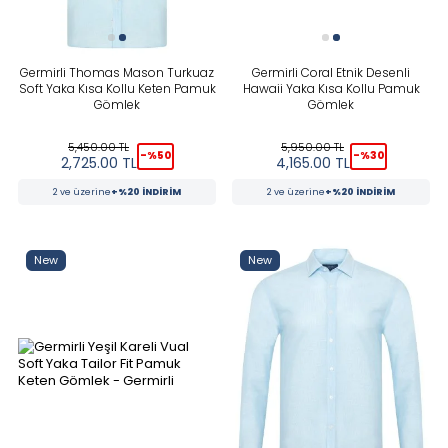
Germirli Thomas Mason Turkuaz
Germirli Coral Etnik Desenli
Soft Yaka Kısa Kollu Keten Pamuk
Hawaii Yaka Kısa Kollu Pamuk
Gömlek
Gömlek
5,450.00
TL
5,950.00
TL
-%
50
-%
30
2,725.00
TL
4,165.00
TL
2 ve üzerine
+%20 İNDİRİM
2 ve üzerine
+%20 İNDİRİM
New
New