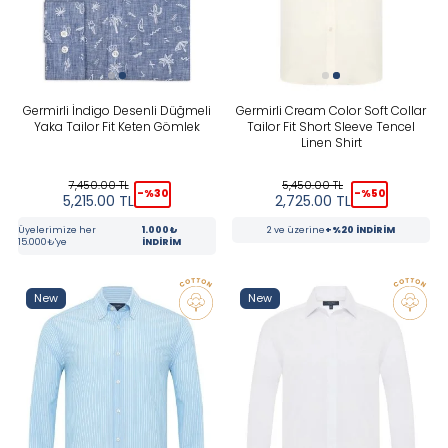
Germirli İndigo Desenli Düğmeli
Germirli Cream Color Soft Collar
Yaka Tailor Fit Keten Gömlek
Tailor Fit Short Sleeve Tencel
Linen Shirt
7,450.00
TL
5,450.00
TL
-%
30
-%
50
5,215.00
TL
2,725.00
TL
Üyelerimize her
1.000₺
2 ve üzerine
+%20 İNDİRİM
15.000₺'ye
İNDİRİM
New
New