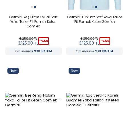
Germirli Yeşil Kareli Vual Soft
Germirli Turkuaz Soft Yaka Tailor
Yaka Tailor Fit Pamuk Keten
Fit Pamuk Keten Gömlek
Gömlek
6,250.00
TL
6,250.00
TL
-%
50
-%
50
3,125.00
TL
3,125.00
TL
2 ve üzerine
+%20 İNDİRİM
2 ve üzerine
+%20 İNDİRİM
New
New