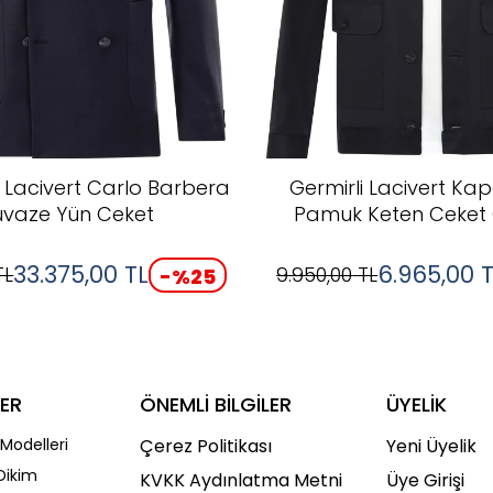
 Lacivert Carlo Barbera
Germirli Lacivert Ka
uvaze Yün Ceket
Pamuk Keten Ceket
33.375,00
TL
6.965,00
T
TL
9.950,00
TL
-%
25
ER
ÖNEMLİ BİLGİLER
ÜYELİK
Modelleri
Çerez Politikası
Yeni Üyelik
Dikim
KVKK Aydınlatma Metni
Üye Girişi