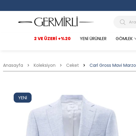
2 VE ÜZERI +%20
YENI ÜRÜNLER
GÖMLEK
Anasayfa
Koleksiyon
Ceket
Carl Gross Mavi Marzot
YENI