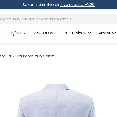
Sezon indirimine ek
2 ve üzerine +%20
TIŞÖRT
PANTOLON
KOLEKSIYON
AKSESUAR
to Balık Sırtı Keten Yün Ceket