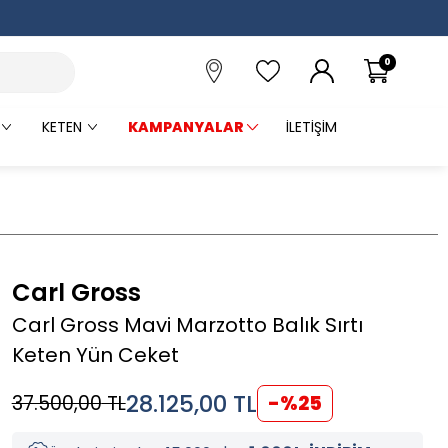
0
KETEN
KAMPANYALAR
İLETIŞIM
Carl Gross
Carl Gross Mavi Marzotto Balık Sırtı
Keten Yün Ceket
28.125,00
TL
37.500,00
TL
-%
25