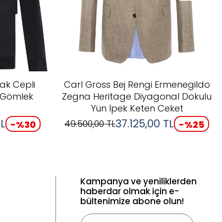
pak Cepli
Carl Gross Bej Rengi Ermenegildo
 Gömlek
Zegna Heritage Diyagonal Dokulu
Yün İpek Keten Ceket
L
37.125,00
TL
49.500,00
TL
-%
30
-%
25
Kampanya ve yeniliklerden
haberdar olmak için e-
bültenimize abone olun!