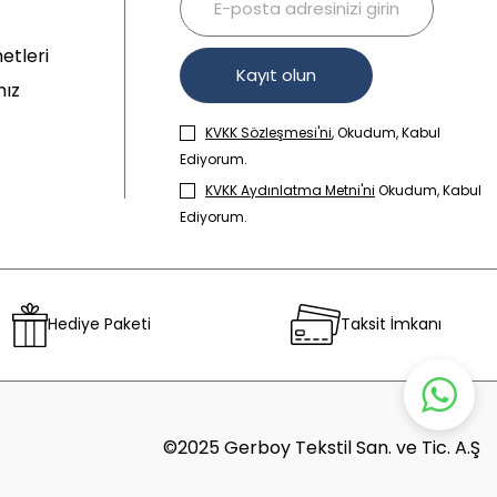
etleri
Kayıt olun
mız
KVKK Sözleşmesi'ni
, Okudum, Kabul
Ediyorum.
KVKK Aydınlatma Metni'ni
Okudum, Kabul
Ediyorum.
Hediye Paketi
Taksit İmkanı
©2025 Gerboy Tekstil San. ve Tic. A.Ş