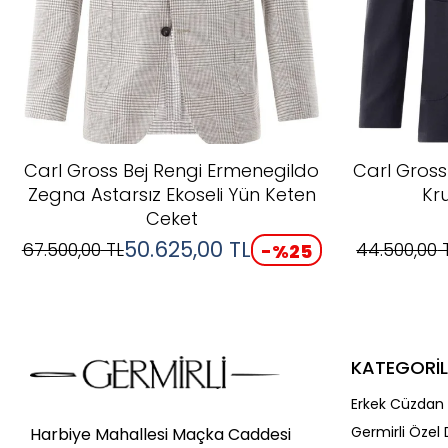
Carl Gross Bej Rengi Ermenegildo
Carl Gross
Zegna Astarsız Ekoseli Yün Keten
Kr
Ceket
50.625,00
TL
67.500,00
TL
44.500,00
-%
25
KATEGORİL
Erkek Cüzdan 
Germirli Özel 
Harbiye Mahallesi Maçka Caddesi