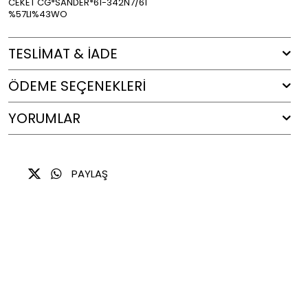
CEKET CG*SANDER*61-342N7/61
%57LI%43WO
TESLİMAT & İADE
ÖDEME SEÇENEKLERI
YORUMLAR
PAYLAŞ