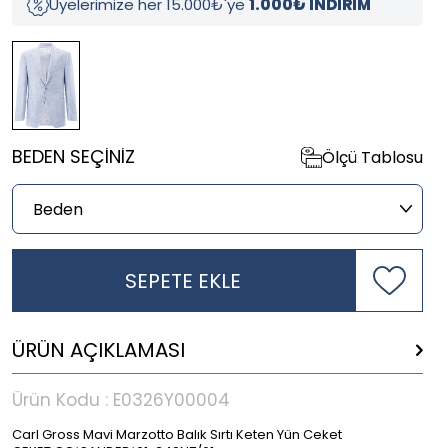
Üyelerimize her 15.000₺'ye
1.000₺ İNDİRİM
BEDEN SEÇINIZ
Ölçü Tablosu
SEPETE EKLE
ÜRÜN AÇIKLAMASI
Ürün Kodu :
E0326Y00004
Carl Gross Mavi Marzotto Balık Sırtı Keten Yün Ceket