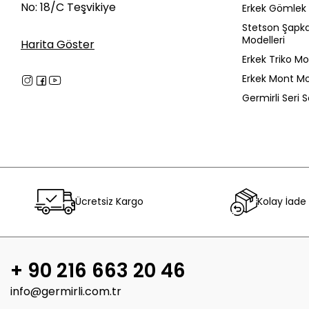
No: 18/C Teşvikiye
Erkek Gömlek 
Stetson Şapk
Modelleri
Harita Göster
Erkek Triko Mo
Erkek Mont Mo
Germirli Seri 
Ücretsiz Kargo
Kolay İade
+ 90 216 663 20 46
info@germirli.com.tr