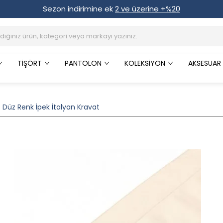
Sezon indirimine ek
2 ve üzerine +%20
TIŞÖRT
PANTOLON
KOLEKSIYON
AKSESUAR
az Düz Renk İpek İtalyan Kravat