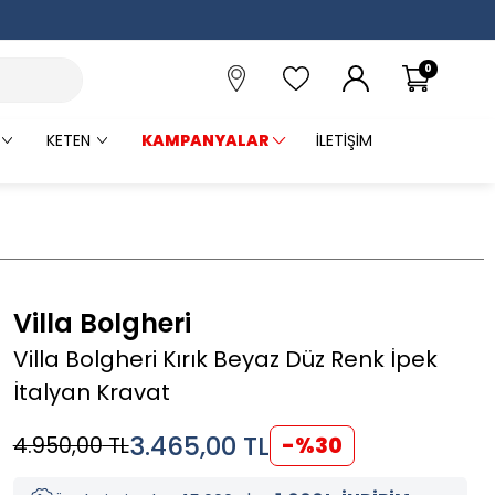
0
KETEN
KAMPANYALAR
İLETIŞIM
Villa Bolgheri
Villa Bolgheri Kırık Beyaz Düz Renk İpek
İtalyan Kravat
3.465,00
TL
4.950,00
TL
-%
30