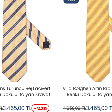
ns Turuncu Bej Lacivert
Villa Bolgheri Altın B
li Dokulu İtalyan Kravat
Renkli Dokulu İtalya
3.465,00
TL
3.465,00
T
L
4.950,00
TL
-%
30