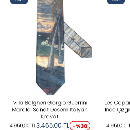
Villa Bolgheri Giorgio Guerrini
Les Copai
Maraldi Sanat Desenli İtalyan
İnce Çizgi
Kravat
3.465,00
TL
4.950,00
TL
4.950,00
T
-%
30