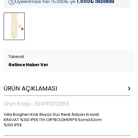
Üyelerimize her 15.000₺'ye
1.000₺ İNDİRİM
Tükendi
Gelince Haber Ver
ÜRÜN AÇIKLAMASI
Ürün Kodu :
E041Y002063
Villa Bolgheri Kırık Beyaz Düz Renk İtalyan Kravat
KRAVAT %100 IPEK ITH OR*BOLGHERI*9.5cmx142cm
%100 İPEK