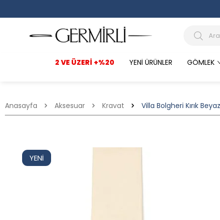
2 VE ÜZERI +%20
YENI ÜRÜNLER
GÖMLEK
Anasayfa
Aksesuar
Kravat
Villa Bolgheri Kırık Bey
YENI