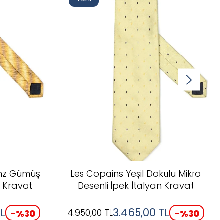
ronz Gümüş
Les Copains Yeşil Dokulu Mikro
n Kravat
Desenli İpek İtalyan Kravat
L
3.465,00
TL
4.950,00
TL
-%
30
-%
30