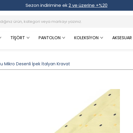
Sezon indirimine ek
2 ve üzerine +%20
TIŞÖRT
PANTOLON
KOLEKSIYON
AKSESUAR
u Mikro Desenli İpek İtalyan Kravat