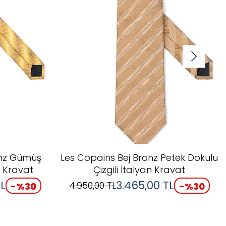
ronz Gümüş
Les Copains Bej Bronz Petek Dokulu
n Kravat
Çizgili İtalyan Kravat
L
3.465,00
TL
4.950,00
TL
-%
30
-%
30