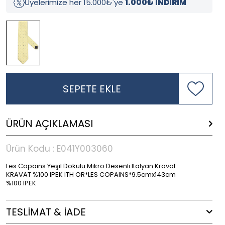
Üyelerimize her 15.000₺'ye
1.000₺ İNDİRİM
SEPETE EKLE
ÜRÜN AÇIKLAMASI
Ürün Kodu :
E041Y003060
Les Copains Yeşil Dokulu Mikro Desenli İtalyan Kravat
KRAVAT %100 IPEK ITH OR*LES COPAINS*9.5cmx143cm
%100 İPEK
TESLİMAT & İADE