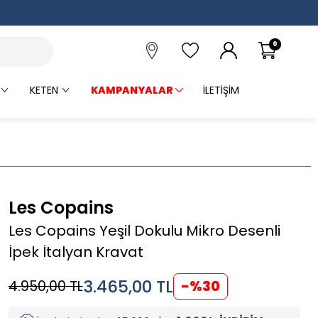
0
KETEN
KAMPANYALAR
İLETIŞIM
Les Copains
Les Copains Yeşil Dokulu Mikro Desenli
İpek İtalyan Kravat
3.465,00
TL
4.950,00
TL
-%
30