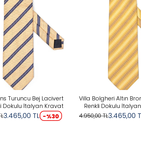
ns Turuncu Bej Lacivert
Villa Bolgheri Altın B
li Dokulu İtalyan Kravat
Renkli Dokulu İtalya
3.465,00
TL
3.465,00
T
L
4.950,00
TL
-%
30