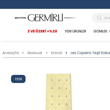
2 VE ÜZERI +%20
YENI ÜRÜNLER
GÖMLEK
Anasayfa
Aksesuar
Kravat
Les Copains Yeşil Dokul
YENI