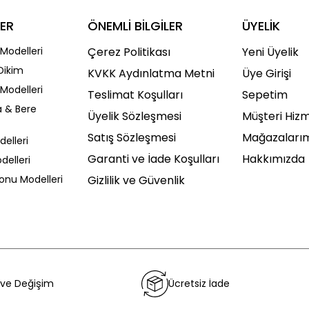
ER
ÖNEMLİ BİLGİLER
ÜYELİK
Modelleri
Çerez Politikası
Yeni Üyelik
Dikim
KVKK Aydınlatma Metni
Üye Girişi
Modelleri
Teslimat Koşulları
Sepetim
a & Bere
Üyelik Sözleşmesi
Müşteri Hizm
Satış Sözleşmesi
Mağazaları
delleri
Garanti ve İade Koşulları
Hakkımızda
delleri
Sonu Modelleri
Gizlilik ve Güvenlik
 ve Değişim
Ücretsiz İade