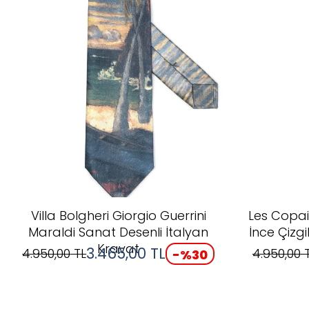
Villa Bolgheri Giorgio Guerrini
Les Copai
Maraldi Sanat Desenli İtalyan
İnce Çizgi
Kravat
3.465,00
TL
4.950,00
TL
4.950,00
T
-%
30