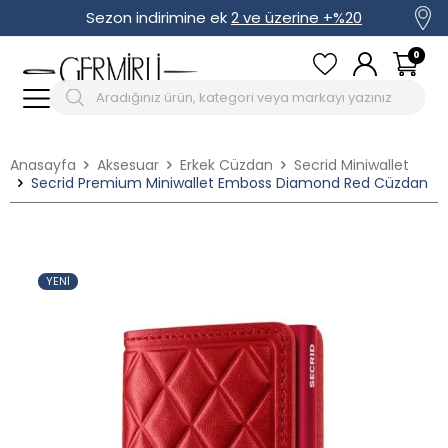
Sezon indirimine ek
2 ve üzerine +%20
0
Anasayfa
Aksesuar
Erkek Cüzdan
Secrid Miniwallet
Secrid Premium Miniwallet Emboss Diamond Red Cüzdan
YENI