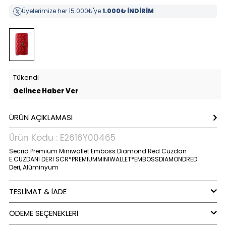
Üyelerimize her 15.000₺'ye
1.000₺ İNDİRİM
Tükendi
Gelince Haber Ver
ÜRÜN AÇIKLAMASI
Ürün Kodu :
E2616Y00465
Secrid Premium Miniwallet Emboss Diamond Red Cüzdan
E.CUZDANI DERI SCR*PREMIUMMINIWALLET*EMBOSSDIAMONDRED
Deri, Alüminyum
TESLİMAT & İADE
ÖDEME SEÇENEKLERI