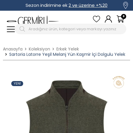
Sezon indirimine ek
2 ve üzerine +%20
0
Anasayfa
Koleksiyon
Erkek Yelek
Sartoria Latorre Yeşil Melanj Yün Kaşmir İçi Dolgulu Yelek
YENI