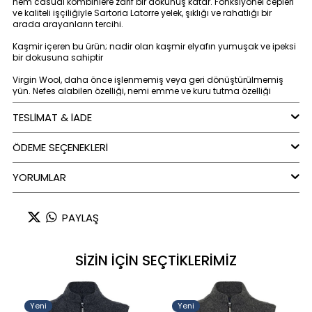
hem casual kombinlere zarif bir dokunuş katar. Fonksiyonel cepleri
ve kaliteli işçiliğiyle Sartoria Latorre yelek, şıklığı ve rahatlığı bir
arada arayanların tercihi.
Kaşmir içeren bu ürün; nadir olan kaşmir elyafın yumuşak ve ipeksi
bir dokusuna sahiptir
Virgin Wool, daha önce işlenmemiş veya geri dönüştürülmemiş
yün. Nefes alabilen özelliği, nemi emme ve kuru tutma özelliği
vardır. Yazın sıcağından,kışın da soğuğundan korur.
TESLİMAT & İADE
Sartoria Latorre Italyan ustalığını, kumaş kalitesi, terzillik ve eşsiz
tasarımlarla buluşturuyor
ÖDEME SEÇENEKLERI
Renk : Yeşil
YORUMLAR
PAYLAŞ
SİZİN İÇİN SEÇTİKLERİMİZ
Yeni
Yeni