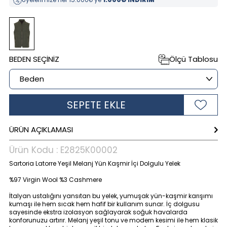
BEDEN SEÇINIZ
Ölçü Tablosu
SEPETE EKLE
ÜRÜN AÇIKLAMASI
Ürün Kodu :
E2825K00002
Sartoria Latorre Yeşil Melanj Yün Kaşmir İçi Dolgulu Yelek
%97 Virgin Wool %3 Cashmere
İtalyan ustalığını yansıtan bu yelek, yumuşak yün-kaşmir karışımı
kumaşı ile hem sıcak hem hafif bir kullanım sunar. İç dolgusu
sayesinde ekstra izolasyon sağlayarak soğuk havalarda
konforunuzu artırır. Melanj yeşil tonu ve modern kesimi ile hem klasik