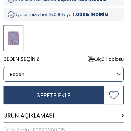
Üyelerimize her 15.000₺'ye
1.000₺ İNDİRİM
BEDEN SEÇINIZ
Ölçü Tablosu
SEPETE EKLE
ÜRÜN AÇIKLAMASI
Ürün Kodu :
E0623Y00015