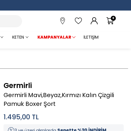
0
KETEN
KAMPANYALAR
İLETIŞIM
Germirli
Germirli Mavi,Beyaz,Kırmızı Kalın Çizgili
Pamuk Boxer Şort
1.495,00
TL
3 ve üzeri alımlarda
Sepette %20 İNDİRİM