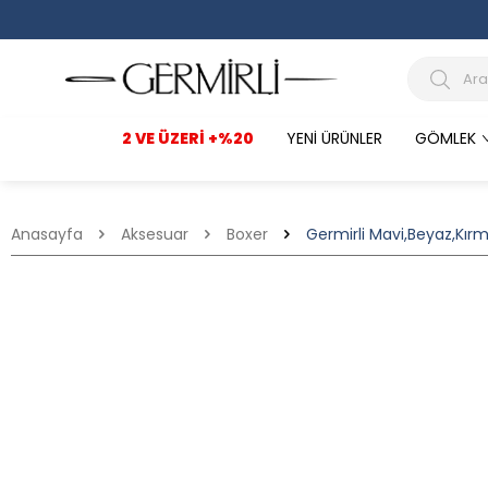
2 VE ÜZERI +%20
YENI ÜRÜNLER
GÖMLEK
Anasayfa
Aksesuar
Boxer
Germirli Mavi,Beyaz,Kırmı