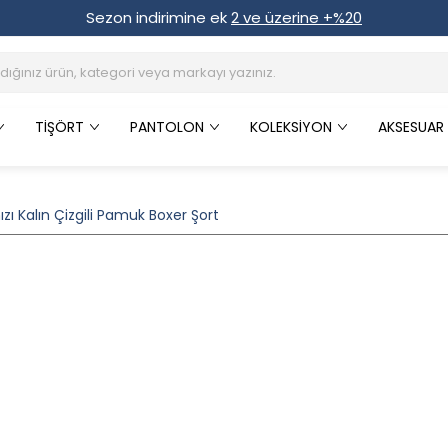
Sezon indirimine ek
2 ve üzerine +%20
TIŞÖRT
PANTOLON
KOLEKSIYON
AKSESUAR
zı Kalın Çizgili Pamuk Boxer Şort