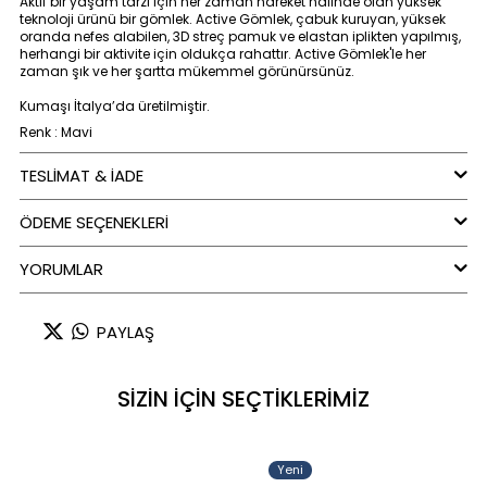
Aktif bir yaşam tarzı için her zaman hareket halinde olan yüksek
teknoloji ürünü bir gömlek. Active Gömlek, çabuk kuruyan, yüksek
oranda nefes alabilen, 3D streç pamuk ve elastan iplikten yapılmış,
herhangi bir aktivite için oldukça rahattır. Active Gömlek'le her
zaman şık ve her şartta mükemmel görünürsünüz.
Kumaşı İtalya’da üretilmiştir.
Renk : Mavi
TESLİMAT & İADE
ÖDEME SEÇENEKLERI
YORUMLAR
PAYLAŞ
SİZİN İÇİN SEÇTİKLERİMİZ
Yeni