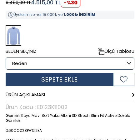
4.515,00
TL
6.450,00
TL
-%
30
Üyelerimize her 15.000₺'ye
1.000₺ İNDİRİM
BEDEN SEÇINIZ
Ölçü Tablosu
SEPETE EKLE
ÜRÜN AÇIKLAMASI
Ürün Kodu :
E0123K11002
Germirli Koyu Mavi Soft Yaka Albini 3D Strech Slim Fit Active Dokulu
Gömlek
%60CO%28PA%12EA