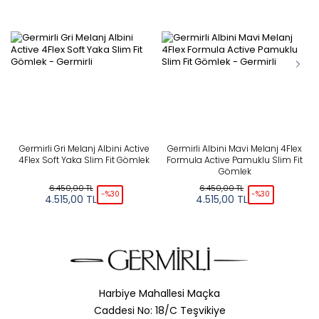
Germirli Gri Melanj Albini Active
Germirli Albini Mavi Melanj 4Flex
4Flex Soft Yaka Slim Fit Gömlek
Formula Active Pamuklu Slim Fit
Gömlek
6.450,00
TL
6.450,00
TL
-%
30
-%
30
4.515,00
TL
4.515,00
TL
Harbiye Mahallesi Maçka
Caddesi No: 18/C Teşvikiye