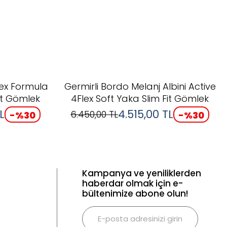
lex Formula
Germirli Bordo Melanj Albini Active
it Gömlek
4Flex Soft Yaka Slim Fit Gömlek
L
4.515,00
TL
6.450,00
TL
-%
30
-%
30
Kampanya ve yeniliklerden
haberdar olmak için e-
bültenimize abone olun!