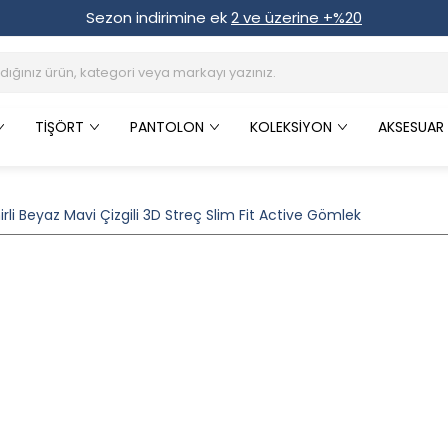
Sezon indirimine ek
2 ve üzerine +%20
TIŞÖRT
PANTOLON
KOLEKSIYON
AKSESUAR
rli Beyaz Mavi Çizgili 3D Streç Slim Fit Active Gömlek