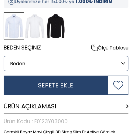
Üyelerimize her 15.000₺'ye
1.000₺ İNDİRİM
BEDEN SEÇINIZ
Ölçü Tablosu
SEPETE EKLE
ÜRÜN AÇIKLAMASI
Ürün Kodu :
E0123Y03000
Germirli Beyaz Mavi Çizgili 3D Streç Slim Fit Active Gömlek