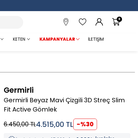
0
KETEN
KAMPANYALAR
İLETIŞIM
Germirli
Germirli Beyaz Mavi Çizgili 3D Streç Slim
Fit Active Gömlek
4.515,00
TL
6.450,00
TL
-%
30