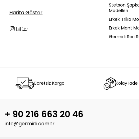
Stetson Şapk
Modelleri
Harita Göster
Erkek Triko Mo
Erkek Mont Mo
Germirli Seri 
Ücretsiz Kargo
Kolay İade
+ 90 216 663 20 46
info@germirli.com.tr