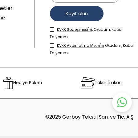
etleri
Kayıt olun
mız
KVKK Sözleşmesi'ni
, Okudum, Kabul
Ediyorum.
KVKK Aydınlatma Metni'ni
Okudum, Kabul
Ediyorum.
Hediye Paketi
Taksit İmkanı
©2025 Gerboy Tekstil San. ve Tic. A.Ş