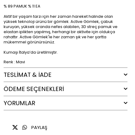
% 89 PAMUK % 11 EA
Aktif bir yaşam tarzı için her zaman hareket halinde olan
yüksek teknoloji ürünü bir gömlek. Active Gömlek, çabuk
kuruyan, yüksek oranda nefes alabilen, 3D streç pamuk ve
elastan iplikten yapılmış, herhangi bir aktivite için oldukça
rahattır. Active Gömlek'le her zaman şık ve her şartta
mükemmel görünürsünüz.
Kumaşı İtalya’da üretilmiştir.
Renk : Mavi
TESLİMAT & İADE
ÖDEME SEÇENEKLERI
YORUMLAR
PAYLAŞ