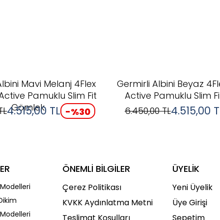
Albini Mavi Melanj 4Flex
Germirli Albini Beyaz 4F
ctive Pamuklu Slim Fit
Active Pamuklu Slim F
Gömlek
4.515,00
TL
4.515,00
T
TL
6.450,00
TL
-%
30
ER
ÖNEMLİ BİLGİLER
ÜYELİK
Modelleri
Çerez Politikası
Yeni Üyelik
Dikim
KVKK Aydınlatma Metni
Üye Girişi
Modelleri
Teslimat Koşulları
Sepetim