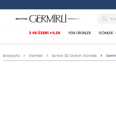
2 VE ÜZERI +%20
YENI ÜRÜNLER
GÖMLEK
Anasayfa
Gömlek
Active 3D Strech Gömlek
Germi