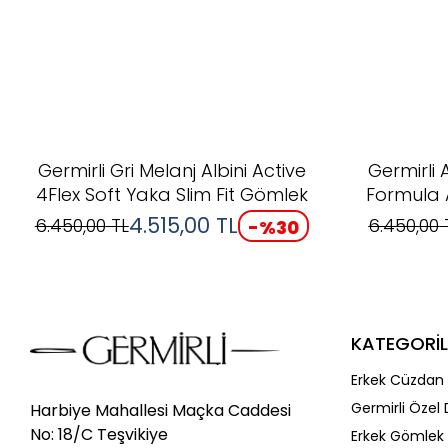
Germirli Gri Melanj Albini Active
Germirli 
4Flex Soft Yaka Slim Fit Gömlek
Formula A
4.515,00
TL
6.450,00
TL
6.450,00
-%
30
KATEGORİL
Erkek Cüzdan 
Germirli Özel 
Harbiye Mahallesi Maçka Caddesi
No: 18/C Teşvikiye
Erkek Gömlek 