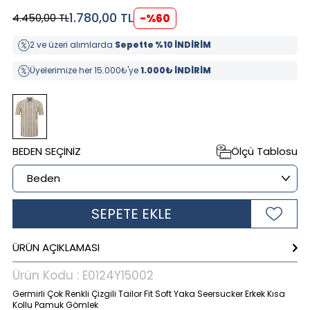
1.780,00
TL
4.450,00
TL
-%
60
2 ve üzeri alımlarda
Sepette %10 İNDİRİM
Üyelerimize her 15.000₺'ye
1.000₺ İNDİRİM
BEDEN SEÇINIZ
Ölçü Tablosu
SEPETE EKLE
ÜRÜN AÇIKLAMASI
Ürün Kodu :
E0124Y15002
Germirli Çok Renkli Çizgili Tailor Fit Soft Yaka Seersucker Erkek Kısa
Kollu Pamuk Gömlek