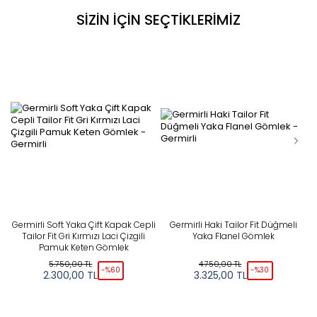
SİZİN İÇİN SEÇTİKLERİMİZ
Germirli Soft Yaka Çift Kapak Cepli
Germirli Haki Tailor Fit Düğmeli
G
Tailor Fit Gri Kırmızı Laci Çizgili
Yaka Flanel Gömlek
Pamuk Keten Gömlek
5.750,00
TL
4.750,00
TL
-%
60
-%
30
2.300,00
TL
3.325,00
TL