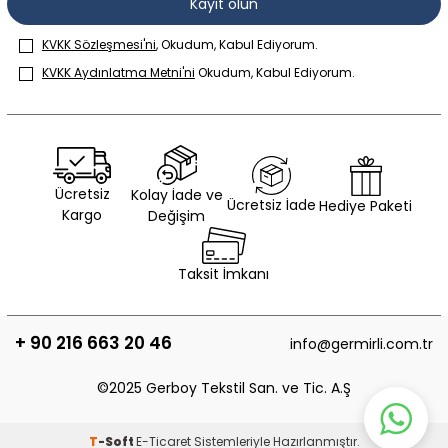
Kayıt olun
KVKK Sözleşmesi'ni
, Okudum, Kabul Ediyorum.
KVKK Aydınlatma Metni'ni
Okudum, Kabul Ediyorum.
Ücretsiz
Kolay İade ve
Ücretsiz İade
Hediye Paketi
Kargo
Değişim
Taksit İmkanı
+ 90 216 663 20 46
info@germirli.com.tr
©2025 Gerboy Tekstil San. ve Tic. A.Ş
T
-Soft
E-Ticaret
Sistemleriyle Hazırlanmıştır.