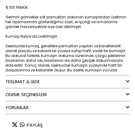
% 100 PAMUK
Germirli gömlekler saf pamuktan dokunan kumaşlardan üretimin
her aşamasında gösterdiğimiz özen, el işçiliği ve ısmarlama
gömlek hassasiyetiyle size özel dikilmiştir.
Kumaşı İtalya’da üretilmiştir.
Seersucker kumaş, genellikle pamuktan yapılan ve karakteristik
olarak pürüzlü ve kabarık bir yüzeye sahip hafif, yazlık bir kumaştır.
Bu dokusal farklılık, kumaşın dokuma sürecinde, çözgü ipliklerinin
bazılarının daha sıkı, bazılarının ise daha gevşek dokunmasıyla
elde edilir. Sonuç olarak, seersucker kumaşın yüzeyinde hafif bir
dalgalanma ve kabarıklık oluşur. Bu özellik, kumaşın vücuda
yapışmasını önleyerek, havalandırmayı artırır ve sıcak havalarda
serin kalmayı sağlar.
TESLİMAT & İADE
ÖDEME SEÇENEKLERI
YORUMLAR
PAYLAŞ