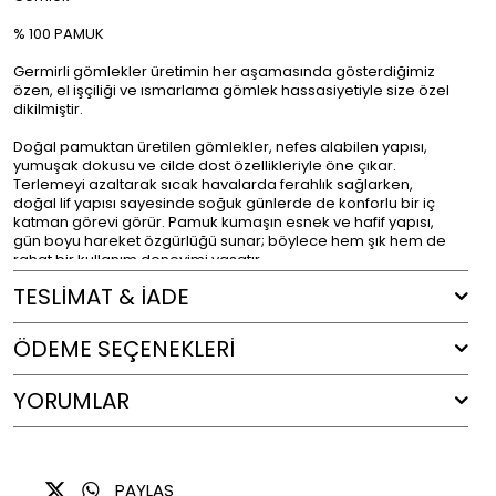
% 100 PAMUK
Germirli gömlekler üretimin her aşamasında gösterdiğimiz
özen, el işçiliği ve ısmarlama gömlek hassasiyetiyle size özel
dikilmiştir.
Doğal pamuktan üretilen gömlekler, nefes alabilen yapısı,
yumuşak dokusu ve cilde dost özellikleriyle öne çıkar.
Terlemeyi azaltarak sıcak havalarda ferahlık sağlarken,
doğal lif yapısı sayesinde soğuk günlerde de konforlu bir iç
katman görevi görür. Pamuk kumaşın esnek ve hafif yapısı,
gün boyu hareket özgürlüğü sunar; böylece hem şık hem de
rahat bir kullanım deneyimi yaşatır.
TESLİMAT & İADE
Renk : Mavi
ÖDEME SEÇENEKLERI
YORUMLAR
PAYLAŞ