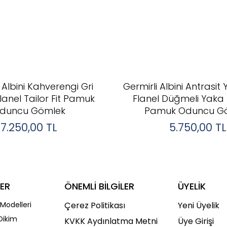
 Albini Kahverengi Gri
Germirli Albini Antrasit Y
Flanel Tailor Fit Pamuk
Flanel Düğmeli Yaka T
duncu Gömlek
Pamuk Oduncu G
7.250,00
TL
5.750,00
TL
ER
ÖNEMLİ BİLGİLER
ÜYELİK
Modelleri
Çerez Politikası
Yeni Üyelik
Dikim
KVKK Aydınlatma Metni
Üye Girişi