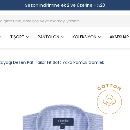
Sezon indirimine ek
2 ve üzerine +%20
TIŞÖRT
PANTOLON
KOLEKSIYON
AKSESUAR
zayağı Desen Pat Tailor Fit Soft Yaka Pamuk Gömlek