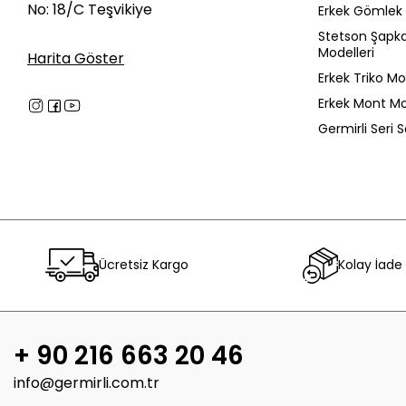
No: 18/C Teşvikiye
Erkek Gömlek 
Stetson Şapk
Modelleri
Harita Göster
Erkek Triko Mo
Erkek Mont Mo
Germirli Seri 
Ücretsiz Kargo
Kolay İade
+ 90 216 663 20 46
info@germirli.com.tr