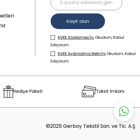
etleri
Kayıt olun
mız
KVKK Sözleşmesi'ni
, Okudum, Kabul
Ediyorum.
KVKK Aydınlatma Metni'ni
Okudum, Kabul
Ediyorum.
Hediye Paketi
Taksit İmkanı
©2025 Gerboy Tekstil San. ve Tic. A.Ş