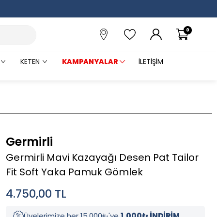
0
KETEN
KAMPANYALAR
İLETIŞIM
Germirli
Germirli Mavi Kazayağı Desen Pat Tailor
Fit Soft Yaka Pamuk Gömlek
4.750,00
TL
Üyelerimize her 15.000₺'ye
1.000₺ İNDİRİM