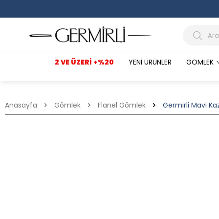
2 VE ÜZERI +%20
YENI ÜRÜNLER
GÖMLEK
Anasayfa
Gömlek
Flanel Gömlek
Germirli Mavi Ka