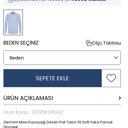
BEDEN SEÇINIZ
Ölçü Tablosu
SEPETE EKLE
ÜRÜN AÇIKLAMASI
Ürün Kodu :
E0125K08002
Germirli Mavi Kazayağı Desen Pat Tailor Fit Soft Yaka Pamuk
Gömlek