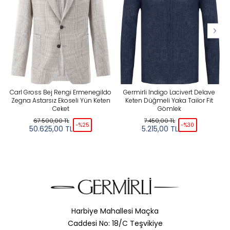
Yeni
KATEGORILER
Tüm Filtreleri Kaldır
Seçimi Filtrele
Carl Gross Bej Rengi Ermenegildo
Germirli Indigo Lacivert Delave
Zegna Astarsız Ekoseli Yün Keten
Keten Düğmeli Yaka Tailor Fit
Ceket
Gömlek
67.500,00
TL
7.450,00
TL
-%
25
-%
30
50.625,00
TL
5.215,00
TL
Harbiye Mahallesi Maçka
Caddesi No: 18/C Teşvikiye