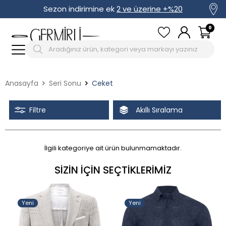
Sezon indirimine ek
2 ve üzerine +%20
0
Anasayfa
Seri Sonu
Ceket
Filtre
Akıllı Sıralama
İlgili kategoriye ait ürün bulunmamaktadır.
Tüm Filtreleri Kaldır
Seçimi Filtrele
SIZIN İÇIN SEÇTIKLERIMIZ
İndirimli
Yeni
Yeni
Stoktakiler