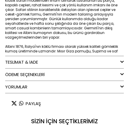
Klasik safari modelinden ilham alınarak tasarlanan bu parça,
kapaklı cepleri, rahat kesimi ve çok yönlü kullanım imkanı ile öne
çıkar. Safari stilinin karakteristik detayları olan işlevsel cepler ve
ceket-gömlek formu, Germirli'nin modern tailoring anlayışıyla
yeniden yorumlanmıştır. Günlük kullanımda olduğu kadar
seyahatlerde ve hafta sonu şıklığında da öne çıkan bu parça,
smart casual kombinlerin tamamlayıcısıdır. Germirli'nin dikiş
kalitesi ve Albini kumaşının dokusu, bu ürünü gardırobun
vazgeçilmezlerinden biri yapar.
Albini 1876, İtalya'nın köklü firması olarak yüksek kaliteli gömleklik
kumaş üretiminde uzmandır. Mısır Giza pamuğu, Supima ve saf
keten gibi dünyanın en seçkin hammaddelerini kullanarak şık,
dayanıklı ve Sürdürülebilir çevre dostu kumaşlar üretir. Albini, dünya
TESLİMAT & İADE
çapında lüks markalar ve terziler tarafından tercih edilmektedir.
ÖDEME SEÇENEKLERI
Mevsimsiz ve zamansız Germirli ceket gömleğinizi bir ilkbahar
pazarı tişörtünüzle, bir aralık sabahı gömleğinizle
kombinleyebilirsiniz. Belki de bir temmuz gecesi sizi yazın tatlı
YORUMLAR
serinliğinden korusun istersiniz.
Doğal pamuktan üretilen gömlekler, nefes alabilen yapısı, yumuşak
dokusu ve cilde dost özellikleriyle öne çıkar. Terlemeyi azaltarak
PAYLAŞ
sıcak havalarda ferahlık sağlarken, doğal lif yapısı sayesinde
soğuk günlerde de konforlu bir iç katman görevi görür. Pamuk
kumaşın esnek ve hafif yapısı, gün boyu hareket özgürlüğü sunar;
SİZİN İÇİN SEÇTİKLERİMİZ
böylece hem şık hem de rahat bir kullanım deneyimi yaşatır.