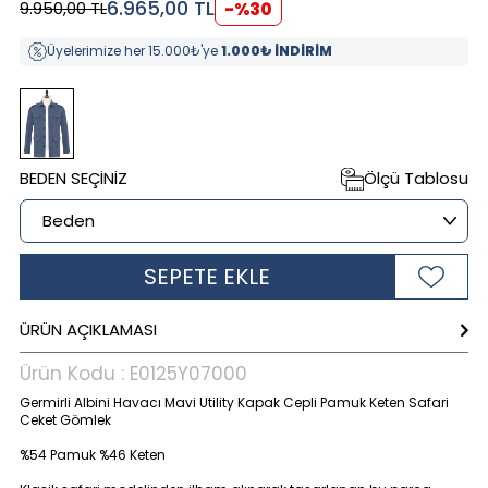
6.965,00
TL
9.950,00
TL
-%
30
Üyelerimize her 15.000₺'ye
1.000₺ İNDİRİM
BEDEN SEÇINIZ
Ölçü Tablosu
SEPETE EKLE
ÜRÜN AÇIKLAMASI
Ürün Kodu :
E0125Y07000
Germirli Albini Havacı Mavi Utility Kapak Cepli Pamuk Keten Safari
Ceket Gömlek
%54 Pamuk %46 Keten