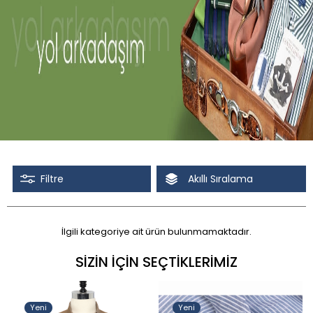
Filtre
Akıllı Sıralama
İlgili kategoriye ait ürün bulunmamaktadır.
Tüm Filtreleri Kaldır
Seçimi Filtrele
SIZIN İÇIN SEÇTIKLERIMIZ
İndirimli
Yeni
Yeni
Stoktakiler