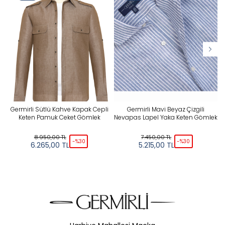
Yeni
Tüm Filtreleri Kaldır
Seçimi Filtrele
Germirli Sütlü Kahve Kapak Cepli
Germirli Mavi Beyaz Çizgili
Keten Pamuk Ceket Gömlek
Nevapas Lapel Yaka Keten Gömlek
8.950,00
TL
7.450,00
TL
-%
30
-%
30
6.265,00
TL
5.215,00
TL