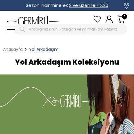
Sezon indirimine ek
2 ve üzerine +%20
0
Anasayfa
Yol Arkadaşım
Yol Arkadaşım Koleksiyonu