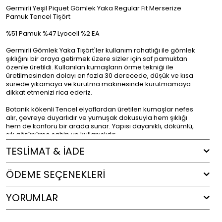
Germirli Yeşil Piquet Gömlek Yaka Regular Fit Merserize
Pamuk Tencel Tişört
%51 Pamuk %47 Lyocell %2 EA
Germirli Gömlek Yaka Tişört'ler kullanım rahatlığı ile gömlek
şıklığını bir araya getirmek üzere sizler için saf pamuktan
özenle üretildi. Kullanılan kumaşların örme tekniği ile
üretilmesinden dolayı en fazla 30 derecede, düşük ve kısa
sürede yıkamaya ve kurutma makinesinde kurutmamaya
dikkat etmenizi rica ederiz.
Botanik kökenli Tencel elyaflardan üretilen kumaşlar nefes
alır, çevreye duyarlıdır ve yumuşak dokusuyla hem şıklığı
hem de konforu bir arada sunar. Yapısı dayanıklı, dökümlü,
şık görünüme sahip ve kullanışlıdır.
TESLİMAT & İADE
Pike doku, özellikle polo yaka tişörtlerde kullanılan,
yüzeyinde hafif kabartılı ve dokulu bir görünüm oluşturan
özel bir kumaş türüdür. Fransızca “piqué” kelimesinden gelen
ÖDEME SEÇENEKLERI
bu dokuma, genellikle pamuk ipliklerle üretilir ve gözenekli
yapısı sayesinde yüksek hava geçirgenliği sağlar. Bu özellik,
pike dokulu tişörtleri özellikle yaz aylarında ferah ve konforlu
YORUMLAR
bir seçenek haline getirir. Sıkı ve dayanıklı yapısıyla formunu
uzun süre koruyan pike kumaş, klasik düz tişörtlere göre
daha tok bir duruş ve zengin bir doku sunar. Polo yaka