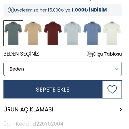
Üyelerimize her 15.000₺'ye
1.000₺ İNDİRİM
BEDEN SEÇINIZ
Ölçü Tablosu
SEPETE EKLE
ÜRÜN AÇIKLAMASI
Ürün Kodu :
E1225Y02004