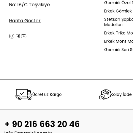
Germirli Özel 
No: 18/C Teşvikiye
Erkek Gömlek 
Stetson Şapk
Harita Göster
Modelleri
Erkek Triko Mo
Erkek Mont Mo
Germirli Seri 
Ücretsiz Kargo
Kolay İade
+ 90 216 663 20 46