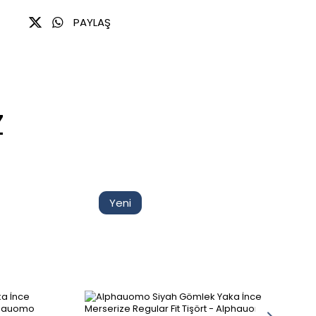
tişörtlerde hem şık hem de sportif bir görünüm sunan pike
doku, günlük kullanımda olduğu kadar smart casual
PAYLAŞ
kombinlerde de tercih edilir.
Renk : Yeşil
Z
Yeni