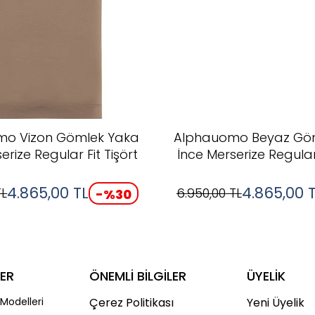
mo Vizon Gömlek Yaka
Alphauomo Beyaz Gö
erize Regular Fit Tişört
İnce Merserize Regular 
4.865,00
TL
4.865,00
T
L
6.950,00
TL
-%
30
ER
ÖNEMLİ BİLGİLER
ÜYELİK
Modelleri
Çerez Politikası
Yeni Üyelik