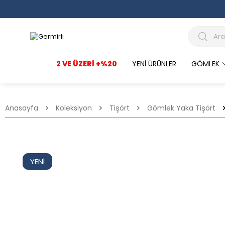
2 VE ÜZERI +%20
YENI ÜRÜNLER
GÖMLEK
Anasayfa
Koleksiyon
Tişört
Gömlek Yaka Tişört
YENI