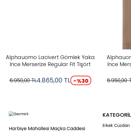
Alphauomo Lacivert Gömlek Yaka
Alphauo
İnce Merserize Regular Fit Tişört
İnce Mers
4.865,00
TL
6.950,00
TL
6.950,00
T
-%
30
KATEGORİL
Erkek Cüzdan 
Harbiye Mahallesi Maçka Caddesi