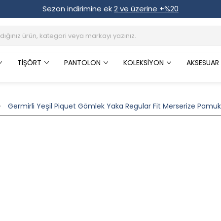
Sezon indirimine ek
2 ve üzerine +%20
TIŞÖRT
PANTOLON
KOLEKSIYON
AKSESUAR
Germirli Yeşil Piquet Gömlek Yaka Regular Fit Merserize Pamuk