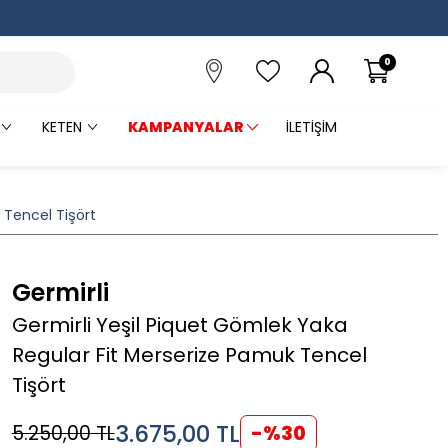
0
KETEN
KAMPANYALAR
İLETIŞIM
 Tencel Tişört
Germirli
Germirli Yeşil Piquet Gömlek Yaka
Regular Fit Merserize Pamuk Tencel
Tişört
3.675,00
TL
5.250,00
TL
-%
30