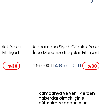
mlek Yaka
Alphauomo Siyah Gömlek Yaka
Fit Tişört
İnce Merserize Regular Fit Tişört
L
4.865,00
TL
6.950,00
TL
-%
30
-%
30
Kampanya ve yeniliklerden
haberdar olmak için e-
bültenimize abone olun!