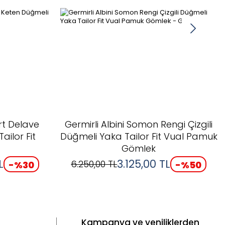
rt Delave
Germirli Albini Somon Rengi Çizgili
ailor Fit
Düğmeli Yaka Tailor Fit Vual Pamuk
Gömlek
L
3.125,00
TL
6.250,00
TL
-%
30
-%
50
Kampanya ve yeniliklerden