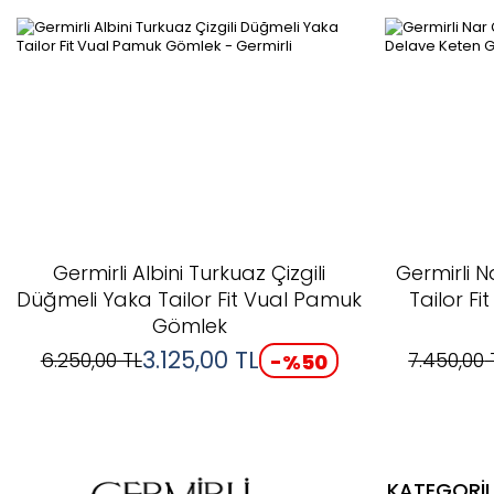
Germirli Albini Turkuaz Çizgili
Germirli 
Düğmeli Yaka Tailor Fit Vual Pamuk
Tailor F
Gömlek
3.125,00
TL
6.250,00
TL
7.450,00
-%
50
KATEGORİL