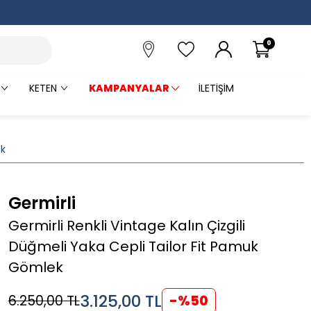
0
KETEN
KAMPANYALAR
İLETIŞIM
ek
Germirli
Germirli Renkli Vintage Kalın Çizgili
Düğmeli Yaka Cepli Tailor Fit Pamuk
Gömlek
3.125,00
TL
6.250,00
TL
-%
50