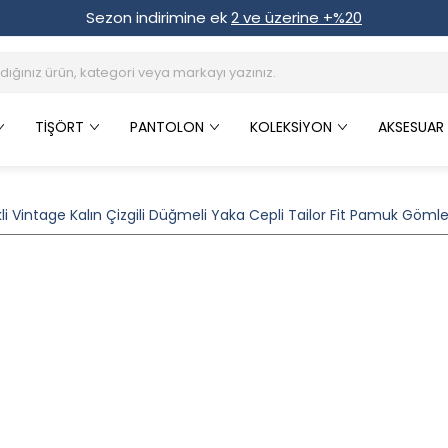
Sezon indirimine ek
2 ve üzerine +%20
TIŞÖRT
PANTOLON
KOLEKSIYON
AKSESUAR
li Vintage Kalın Çizgili Düğmeli Yaka Cepli Tailor Fit Pamuk Göml