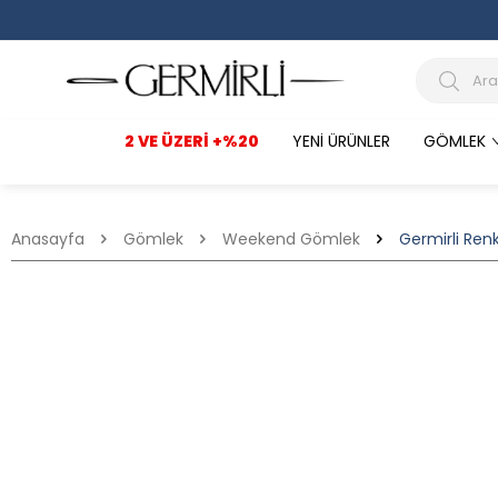
2 VE ÜZERI +%20
YENI ÜRÜNLER
GÖMLEK
Anasayfa
Gömlek
Weekend Gömlek
Germirli Renk