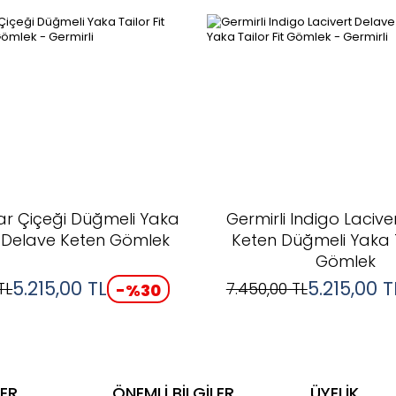
Nar Çiçeği Düğmeli Yaka
Germirli Indigo Lacive
it Delave Keten Gömlek
Keten Düğmeli Yaka T
Gömlek
5.215,00
TL
5.215,00
T
TL
7.450,00
TL
-%
30
ER
ÖNEMLİ BİLGİLER
ÜYELİK