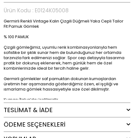
Ürün Kodu :
E0124K05008
Germirli Renkli Vintage Kalın Çizgili Düğmeli Yaka Cepli Tailor
Fit Pamuk Gömlek
% 100 PAMUK
Çizgili gömleğimiz, uyumlu renk kombinasyonlarıyla hem
sofistike bir şıklık sunar hem de bulunduğunuz her ortamda
tarzınızla fark edilmenizi sağlar. Spor cep detayıyla tasarıma
pratik bir dokunuş eklenerek, hem günlük hem de özel
kombinlerinizde ideal bir tercih haline gelir.
Germirli gömlekler saf pamuktan dokunan kumaşlardan
üretimin her aşamasında gösterdiğimiz özen, el işçiliği ve
ısmarlama gömlek hassasiyetiyle size özel dikilmiştir.
Kumaşı İtalya’da üretilmiştir.
TESLİMAT & İADE
Renk : Çok Renkli
ÖDEME SEÇENEKLERI