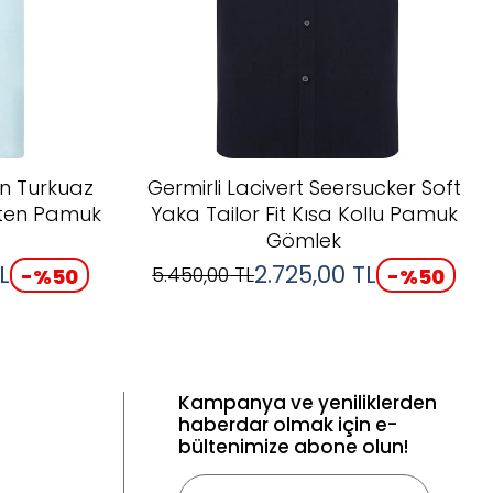
n Turkuaz
Germirli Lacivert Seersucker Soft
eten Pamuk
Yaka Tailor Fit Kısa Kollu Pamuk
Gömlek
L
2.725,00
TL
5.450,00
TL
-%
50
-%
50
Kampanya ve yeniliklerden
haberdar olmak için e-
bültenimize abone olun!