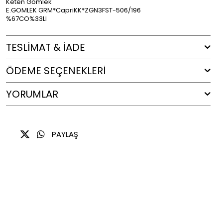
Keten Gömlek
E.GOMLEK GRM*CapriKK*ZGN3FST-506/196
%67CO%33LI
TESLİMAT & İADE
ÖDEME SEÇENEKLERI
YORUMLAR
PAYLAŞ