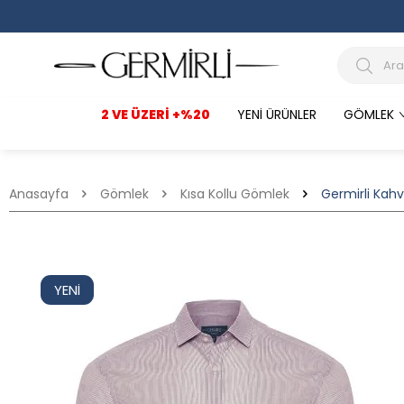
2 VE ÜZERI +%20
YENI ÜRÜNLER
GÖMLEK
Anasayfa
Gömlek
Kısa Kollu Gömlek
Germirli Kahv
YENI