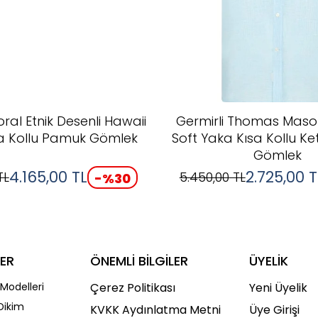
oral Etnik Desenli Hawaii
Germirli Thomas Maso
a Kollu Pamuk Gömlek
Soft Yaka Kısa Kollu K
Gömlek
4.165,00
TL
2.725,00
T
TL
5.450,00
TL
-%
30
ER
ÖNEMLİ BİLGİLER
ÜYELİK
Modelleri
Çerez Politikası
Yeni Üyelik
Dikim
KVKK Aydınlatma Metni
Üye Girişi