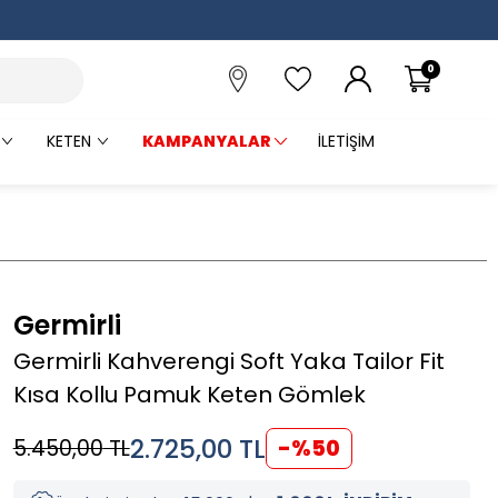
0
KETEN
KAMPANYALAR
İLETIŞIM
Germirli
Germirli Kahverengi Soft Yaka Tailor Fit
Kısa Kollu Pamuk Keten Gömlek
2.725,00
TL
5.450,00
TL
-%
50