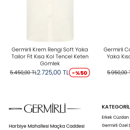
Germirli Krem Rengi Soft Yaka
Germirli C
Tailor Fit Kısa Kol Tencel Keten
Yaka Kıs
Gömlek
2.725,00
TL
5.450,00
TL
5.950,00
-%
50
KATEGORİL
Erkek Cüzdan 
Germirli Özel 
Harbiye Mahallesi Maçka Caddesi