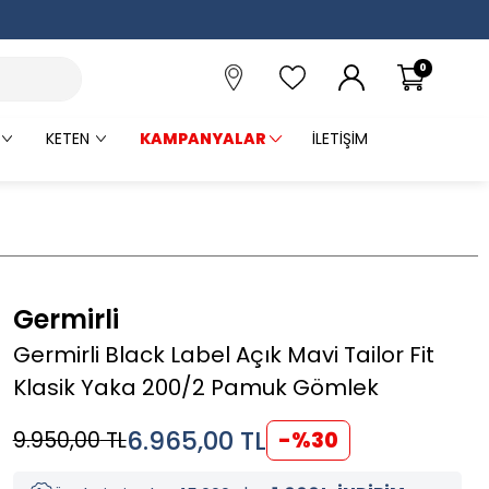
0
KETEN
KAMPANYALAR
İLETIŞIM
Germirli
Germirli Black Label Açık Mavi Tailor Fit
Klasik Yaka 200/2 Pamuk Gömlek
6.965,00
TL
9.950,00
TL
-%
30