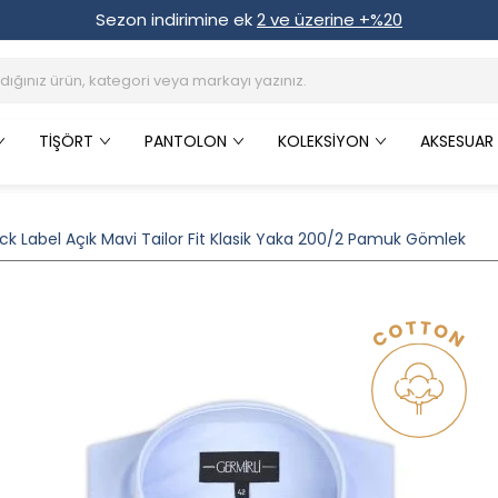
Sezon indirimine ek
2 ve üzerine +%20
TIŞÖRT
PANTOLON
KOLEKSIYON
AKSESUAR
ack Label Açık Mavi Tailor Fit Klasik Yaka 200/2 Pamuk Gömlek