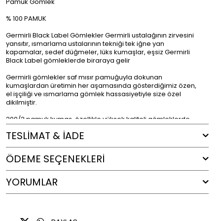
Pamuk Gömlek
% 100 PAMUK
Germirli Black Label Gömlekler Germirli ustalağının zirvesini
yansıtır, ısmarlama ustalarının tekniği tek iğne yan
kapamalar, sedef düğmeler, lüks kumaşlar, eşsiz Germirli
Black Label gömleklerde biraraya gelir
Germirli gömlekler saf mısır pamuğuyla dokunan
kumaşlardan üretimin her aşamasında gösterdiğimiz özen,
el işçiliği ve ısmarlama gömlek hassasiyetiyle size özel
dikilmiştir.
200/2 pamuk kumaş, özellikle yüksek kaliteli gömleklerde
tercih edilen üst düzey bir kumaş türüdür. Bu kumaş, iki katlı
TESLİMAT & İADE
(doubled) ince ipliklerin kullanılmasıyla dokunur, bu da ona
ekstra dayanıklılık ve pürüzsüz bir yüzey kazandırır. 200/2
kumaşında kullanılan pamuk, genellikle uzun elyaflı ve
ÖDEME SEÇENEKLERI
yüksek kaliteli pamuk türlerinden seçilir. Bu kumaş türünde
yaygın olarak kullanılan pamuğun en bilinen türleri Mısır
pamuğu ve Sea Island pamuğudur. Nefes alabilirliği ve
YORUMLAR
hafifliği sayesinde sıcak havalarda serin tutar, aynı zamanda
doğal parlaklığı ve dokusu ile lüks bir görünüm sunar.
Renk : Mavi