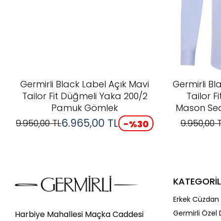
Germirli Black Label Açık Mavi
Germirli Bl
Tailor Fit Düğmeli Yaka 200/2
Tailor 
Pamuk Gömlek
Mason Sea
6.965,00
TL
9.950,00
TL
9.950,00
T
-%
30
KATEGORİL
Erkek Cüzdan 
Germirli Özel 
Harbiye Mahallesi Maçka Caddesi