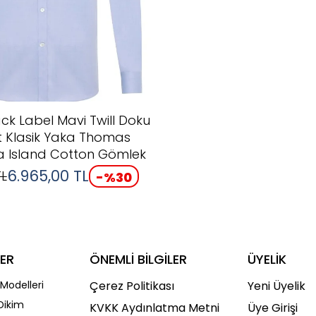
ack Label Mavi Twill Doku
Fit Klasik Yaka Thomas
 Island Cotton Gömlek
6.965,00
TL
L
-%
30
ER
ÖNEMLİ BİLGİLER
ÜYELİK
Modelleri
Çerez Politikası
Yeni Üyelik
Dikim
KVKK Aydınlatma Metni
Üye Girişi