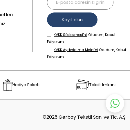
etleri
Kayıt olun
mız
KVKK Sözleşmesi'ni
, Okudum, Kabul
Ediyorum.
KVKK Aydınlatma Metni'ni
Okudum, Kabul
Ediyorum.
Hediye Paketi
Taksit İmkanı
©2025 Gerboy Tekstil San. ve Tic. A.Ş