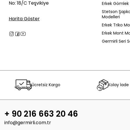
No: 18/C Teşvikiye
Erkek Gömlek 
Stetson Şapk
Modelleri
Harita Göster
Erkek Triko Mo
Erkek Mont Mo
Germirli Seri 
Ücretsiz Kargo
Kolay İade
+ 90 216 663 20 46
info@germirli.com.tr