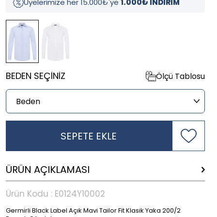
Üyelerimize her 15.000₺'ye
1.000₺ İNDİRİM
BEDEN SEÇINIZ
Ölçü Tablosu
SEPETE EKLE
ÜRÜN AÇIKLAMASI
Ürün Kodu :
E0124Y10002
Germirli Black Label Açık Mavi Tailor Fit Klasik Yaka 200/2