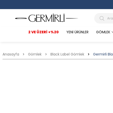
2 VE ÜZERI +%20
YENI ÜRÜNLER
GÖMLEK
Anasayfa
Gömlek
Black Label Gömlek
Germirli Bl