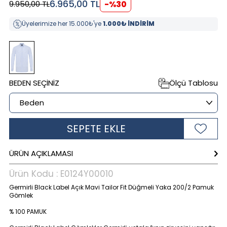
6.965,00
TL
9.950,00
TL
-%
30
Üyelerimize her 15.000₺'ye
1.000₺ İNDİRİM
BEDEN SEÇINIZ
Ölçü Tablosu
SEPETE EKLE
ÜRÜN AÇIKLAMASI
Ürün Kodu :
E0124Y00010
Germirli Black Label Açık Mavi Tailor Fit Düğmeli Yaka 200/2 Pamuk
Gömlek
% 100 PAMUK