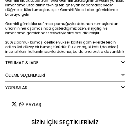
Germirli Black Label Gömlekler Germirli ustalağının zirvesini yansıtır,
ısmarlama ustalarının tekniği tek iğne yan kapamalar, sedef
düğmeler, lüks kumaşlar, eşsiz Germirli Black Label gömleklerde
biraraya gelir
Germirli gömlekler saf mısır pamuğuyla dokunan kumaşlardan
üretimin her aşamasında gösterdiğimiz özen, el işçiliği ve
ısmarlama gömlek hassasiyetiyle size özel dikilmiştir.
200/2 pamuk kumaş, özellikle yüksek kaliteli gömleklerde tercih
edilen üst düzey bir kumaş türüdür. Bu kumaş, iki katlı (doubled)
ince ipliklerin kullanılmasıyla dokunur, bu da ona ekstra dayanıklılık
ve pürüzsüz bir yüzey kazandırır. 200/2 kumaşında kullanılan
pamuk, genellikle uzun elyaflı ve yüksek kaliteli pamuk türlerinden
TESLİMAT & İADE
seçilir. Bu kumaş türünde yaygın olarak kullanılan pamuğun en
bilinen türleri Mısır pamuğu ve Sea Island pamuğudur. Nefes
ÖDEME SEÇENEKLERI
alabilirliği ve hafifliği sayesinde sıcak havalarda serin tutar, aynı
zamanda doğal parlaklığı ve dokusu ile lüks bir görünüm sunar.
Renk : Mavi
YORUMLAR
PAYLAŞ
SİZİN İÇİN SEÇTİKLERİMİZ