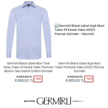
Germirli Black Label Mavi Twill
Germirli Black Label Açık Mavi
Doku Tailor Fit Klasik Yaka Thomas
Tailor Fit Klasik Yaka 200/2 Pamuk
Mason Sea Island Cotton Gömlek
Gömlek
9.950,00
TL
9.950,00
TL
-%
30
-%
30
6.965,00
TL
6.965,00
TL