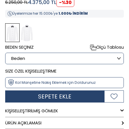
4.375,00
TL
6.250,00
TL
-%
30
Üyelerimize her 15.000₺'ye
1.000₺ İNDİRİM
BEDEN SEÇINIZ
Ölçü Tablosu
SİZE ÖZEL KİŞİSELLEŞTİRME
SEPETE EKLE
KİŞİSELLEŞTİRİLMİŞ GÖMLEK
ÜRÜN AÇIKLAMASI