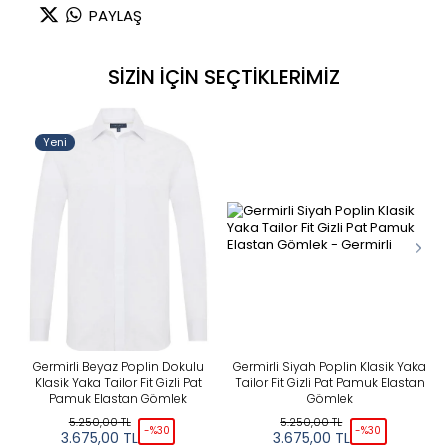
PAYLAŞ
SİZİN İÇİN SEÇTİKLERİMİZ
Yeni
Germirli Beyaz Poplin Dokulu
Germirli Siyah Poplin Klasik Yaka
Klasik Yaka Tailor Fit Gizli Pat
Tailor Fit Gizli Pat Pamuk Elastan
Pamuk Elastan Gömlek
Gömlek
5.250,00
TL
5.250,00
TL
-%
30
-%
30
3.675,00
TL
3.675,00
TL