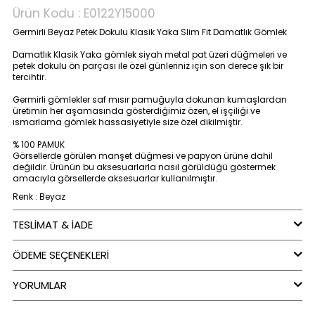
Ürün Kodu :
E0122Y15000
Germirli Beyaz Petek Dokulu Klasik Yaka Slim Fit Damatlık Gömlek
Damatlık Klasik Yaka gömlek siyah metal pat üzeri düğmeleri ve
petek dokulu ön parçası ile özel günleriniz için son derece şık bir
tercihtir.
Germirli gömlekler saf mısır pamuğuyla dokunan kumaşlardan
üretimin her aşamasında gösterdiğimiz özen, el işçiliği ve
ısmarlama gömlek hassasiyetiyle size özel dikilmiştir.
% 100 PAMUK
Görsellerde görülen manşet düğmesi ve papyon ürüne dahil
değildir. Ürünün bu aksesuarlarla nasıl görüldüğü göstermek
amacıyla görsellerde aksesuarlar kullanılmıştır.
Renk : Beyaz
TESLİMAT & İADE
ÖDEME SEÇENEKLERI
YORUMLAR