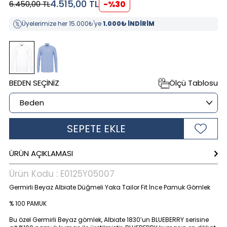
4.515,00
TL
6.450,00
TL
-%
30
Üyelerimize her 15.000₺'ye
1.000₺ İNDİRİM
BEDEN SEÇINIZ
Ölçü Tablosu
SEPETE EKLE
ÜRÜN AÇIKLAMASI
Ürün Kodu :
E0125Y05007
Germirli Beyaz Albiate Düğmeli Yaka Tailor Fit İnce Pamuk Gömlek
% 100 PAMUK
Bu özel Germirli Beyaz gömlek, Albiate 1830’un BLUEBERRY serisine