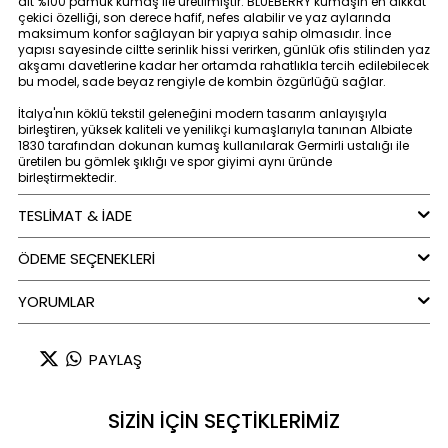
ait %100 pamuk kumaş ile üretilmiştir. BLUEBERRY kumaşın en dikkat
çekici özelliği, son derece hafif, nefes alabilir ve yaz aylarında
maksimum konfor sağlayan bir yapıya sahip olmasıdır. İnce
yapısı sayesinde ciltte serinlik hissi verirken, günlük ofis stilinden yaz
akşamı davetlerine kadar her ortamda rahatlıkla tercih edilebilecek
bu model, sade beyaz rengiyle de kombin özgürlüğü sağlar.
İtalya'nın köklü tekstil geleneğini modern tasarım anlayışıyla
birleştiren, yüksek kaliteli ve yenilikçi kumaşlarıyla tanınan Albiate
1830 tarafından dokunan kumaş kullanılarak Germirli ustalığı ile
üretilen bu gömlek şıklığı ve spor giyimi aynı üründe
birleştirmektedir.
Doğal pamuktan üretilen gömlekler, nefes alabilen yapısı, yumuşak
TESLİMAT & İADE
dokusu ve cilde dost özellikleriyle öne çıkar. Terlemeyi azaltarak
sıcak havalarda ferahlık sağlarken, doğal lif yapısı sayesinde
ÖDEME SEÇENEKLERI
soğuk günlerde de konforlu bir iç katman görevi görür. Pamuk
kumaşın esnek ve hafif yapısı, gün boyu hareket özgürlüğü sunar;
böylece hem şık hem de rahat bir kullanım deneyimi yaşatır.
YORUMLAR
Renk : Beyaz
PAYLAŞ
SİZİN İÇİN SEÇTİKLERİMİZ