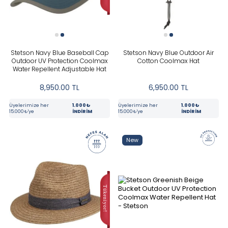
New
PRICE
Stetson Navy Blue Baseball Cap
Stetson Navy Blue Outdoor Air
Outdoor UV Protection Coolmax
Cotton Coolmax Hat
Water Repellent Adjustable Hat
8,950.00
TL
6,950.00
TL
Üyelerimize her
1.000₺
Üyelerimize her
1.000₺
15.000₺'ye
İNDİRİM
15.000₺'ye
İNDİRİM
Tüm Filtreleri Kaldır
Filter Selected
New