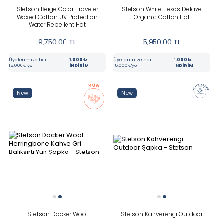
Stetson Beige Color Traveler
Stetson White Texas Delave
Waxed Cotton UV Protection
Organic Cotton Hat
Water Repellent Hat
9,750.00
TL
5,950.00
TL
Üyelerimize her
1.000₺
Üyelerimize her
1.000₺
15.000₺'ye
İNDİRİM
15.000₺'ye
İNDİRİM
New
New
Stetson Docker Wool
Stetson Kahverengi Outdoor