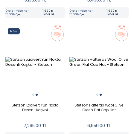
9,150.00
TL
8,450.00
TL
Üyelerimize her
1.000₺
Üyelerimize her
1.000₺
15.000₺'ye
İNDİRİM
15.000₺'ye
İNDİRİM
New
Stetson Lacivert Yün Nokta
Stetson Hatteras Wool Olive
Desenli Kaşkol
Green Flat Cap Hat
7,295.00
TL
6,950.00
TL