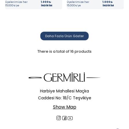
Üyelerimize her
1.000₺
Üyelerimize her
1.000₺
15.000₺'ye
İNDİRİM
15.000₺'ye
İNDİRİM
Daha Fazla Ürün Göster
There is a total of
16
products
Harbiye Mahallesi Maçka
Caddesi No: 18/C Teşvikiye
Show Map