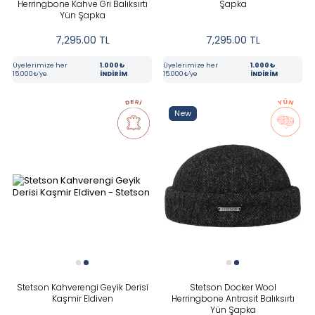
Herringbone Kahve Gri Balıksırtı
Şapka
Yün Şapka
7,295.00
TL
7,295.00
TL
Üyelerimize her
1.000₺
Üyelerimize her
1.000₺
15.000₺'ye
İNDİRİM
15.000₺'ye
İNDİRİM
New
Stetson Kahverengi Geyik Derisi
Stetson Docker Wool
Kaşmir Eldiven
Herringbone Antrasit Balıksırtı
Yün Şapka