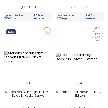
13,950.00
TL
7,295.00
TL
Üyelerimize her
1.000₺
Üyelerimize her
1.000₺
15.000₺'ye
İNDİRİM
15.000₺'ye
İNDİRİM
New
Stetson Kent Yün Kaşmir Lacivert
Stetson Antrasit Koyun Derisi Yün
Kulaklıklı Kasket Şapka
Eldiven