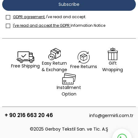
Subscribe
GDPR agreement
, I've read and accept.
I've read and accept the GDPR
Information Notice
Easy Return
Gift
Free Shipping
Free Returns
& Exchange
Wrapping
Installment
Option
+ 90 216 663 20 46
info@germirli.com.tr
©2025 Gerboy Tekstil San. ve Tic. A.Ş