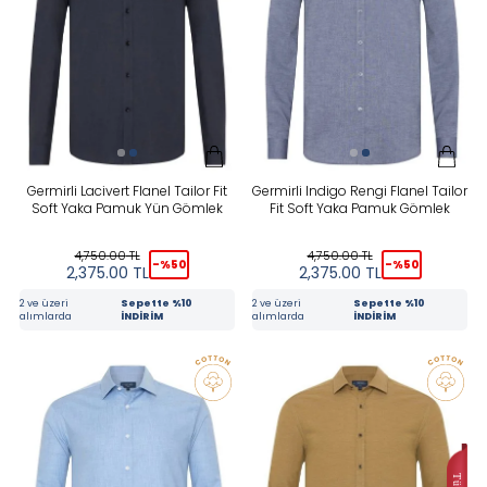
In Stock
New
CATEGORIES
Germirli Lacivert Flanel Tailor Fit
Germirli Indigo Rengi Flanel Tailor
Soft Yaka Pamuk Yün Gömlek
Fit Soft Yaka Pamuk Gömlek
COLOR
4,750.00
TL
4,750.00
TL
-%
50
-%
50
2,375.00
TL
2,375.00
TL
2 ve üzeri
Sepette %10
2 ve üzeri
Sepette %10
BRAND
alımlarda
İNDİRİM
alımlarda
İNDİRİM
RENK
Lacivert