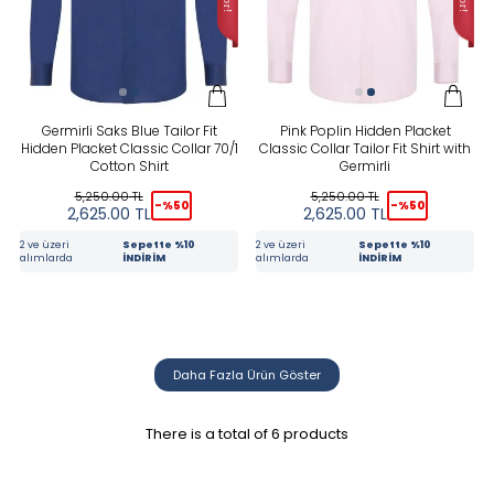
Germirli Saks Blue Tailor Fit
Pink Poplin Hidden Placket
Hidden Placket Classic Collar 70/1
Classic Collar Tailor Fit Shirt with
Cotton Shirt
Germirli
5,250.00
TL
5,250.00
TL
-%
50
-%
50
2,625.00
TL
2,625.00
TL
2 ve üzeri
Sepette %10
2 ve üzeri
Sepette %10
alımlarda
İNDİRİM
alımlarda
İNDİRİM
Daha Fazla Ürün Göster
There is a total of
6
products