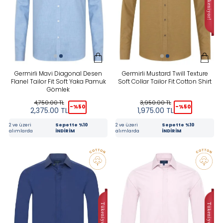
Mavi
Pembe
Sarı
Germirli Mavi Diagonal Desen
Germirli Mustard Twill Texture
Flanel Tailor Fit Soft Yaka Pamuk
Soft Collar Tailor Fit Cotton Shirt
Gömlek
PRICE
4,750.00
TL
3,950.00
TL
-%
50
-%
50
2,375.00
TL
1,975.00
TL
2 ve üzeri
Sepette %10
2 ve üzeri
Sepette %10
alımlarda
İNDİRİM
alımlarda
İNDİRİM
Tüm Filtreleri Kaldır
Filter Selected