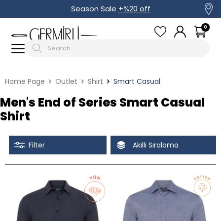
Season Sale
+%20 off
0
Home Page
Outlet
Shirt
Smart Casual
Men's End of Series Smart Casual
Shirt
Filter
Akıllı Sıralama
Tüm Filtreleri Kaldır
Filter Selected
Discounted