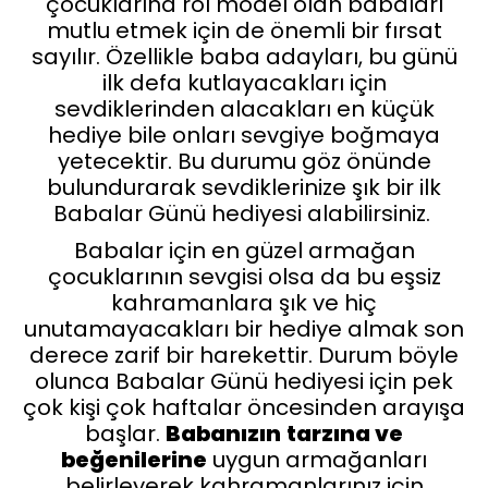
çocuklarına rol model olan babaları
mutlu etmek için de önemli bir fırsat
sayılır. Özellikle baba adayları, bu günü
ilk defa kutlayacakları için
sevdiklerinden alacakları en küçük
hediye bile onları sevgiye boğmaya
yetecektir. Bu durumu göz önünde
bulundurarak sevdiklerinize şık bir ilk
Babalar Günü hediyesi alabilirsiniz.
Babalar için en güzel armağan
çocuklarının sevgisi olsa da bu eşsiz
kahramanlara şık ve hiç
unutamayacakları bir hediye almak son
derece zarif bir harekettir. Durum böyle
olunca Babalar Günü hediyesi için pek
çok kişi çok haftalar öncesinden arayışa
başlar.
Babanızın
tarzına ve
beğenilerine
uygun armağanları
belirleyerek kahramanlarınız için