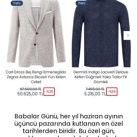
Yeni
Yeni
Carl Gross Bej Rengi Ermenegildo
Germirli Indigo Lacivert Delave
Zegna Astarsız Ekoseli Yün Keten
Keten Düğmeli Yaka Tailor Fit
Ceket
Gömlek
67.500,00
TL
7.450,00
TL
-%
25
-%
30
50.625,00
TL
5.215,00
TL
Babalar Günü, her yıl haziran ayının
üçüncü pazarında kutlanan en özel
tarihlerden biridir. Bu özel gün,