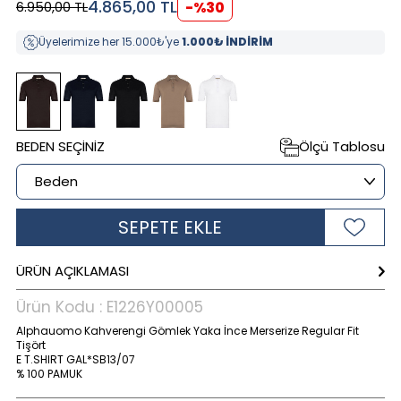
4.865,00
TL
6.950,00
TL
-%
30
Üyelerimize her 15.000₺'ye
1.000₺ İNDİRİM
BEDEN SEÇINIZ
Ölçü Tablosu
SEPETE EKLE
ÜRÜN AÇIKLAMASI
Ürün Kodu :
E1226Y00005
Alphauomo Kahverengi Gömlek Yaka İnce Merserize Regular Fit
Tişört
E T.SHIRT GAL*SB13/07
% 100 PAMUK