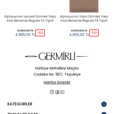
Alphauomo Lacivert Gömlek Yaka
Alphauomo Vizon Gömlek Yaka
İnce Merserize Regular Fit Tişört
İnce Merserize Regular Fit Tişört
6.950,00
TL
6.950,00
TL
-%
30
-%
30
4.865,00
TL
4.865,00
TL
Harbiye Mahallesi Maçka
Caddesi No: 18/C Teşvikiye
Harita Göster
KATEGORİLER