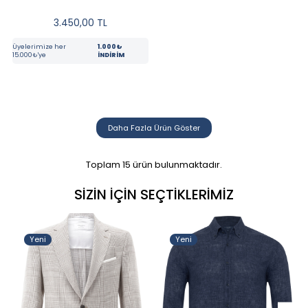
3.450,00
TL
Üyelerimize her
1.000₺
15.000₺'ye
İNDİRİM
Daha Fazla Ürün Göster
Toplam
15
ürün bulunmaktadır.
SIZIN İÇIN SEÇTIKLERIMIZ
Yeni
Yeni