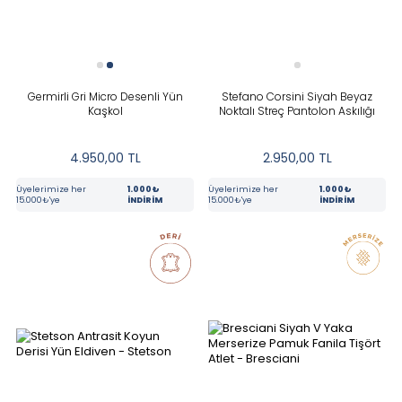
Tüm Filtreleri Kaldır
Seçimi Filtrele
Germirli Gri Micro Desenli Yün
Stefano Corsini Siyah Beyaz
Kaşkol
Noktalı Streç Pantolon Askılığı
4.950,00
TL
2.950,00
TL
Üyelerimize her
1.000₺
Üyelerimize her
1.000₺
15.000₺'ye
İNDİRİM
15.000₺'ye
İNDİRİM