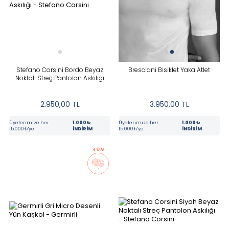
Bej
Bordo
Çok Renkli
Stefano Corsini Bordo Beyaz
Bresciani Bisiklet Yaka Atlet
Noktalı Streç Pantolon Askılığı
Gri
Lacivert
2.950,00
TL
3.950,00
TL
Üyelerimize her
1.000₺
Üyelerimize her
1.000₺
Mavi
15.000₺'ye
İNDİRİM
15.000₺'ye
İNDİRİM
Siyah
FIYAT