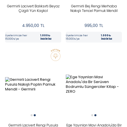
Germirli Lacivert Balıksırtı Beyaz
Germirli Bej Rengi Merhaba
Çizgili Yün Kaşkol
Nakışlı Tencel Pamuk Mendil
4.950,00
TL
995,00
TL
Üyelerimize her
1.000₺
Üyelerimize her
1.000₺
15.000₺'ye
İNDİRİM
15.000₺'ye
İNDİRİM
Germirli Lacivert Rengi Pusula
Ege Yayınları Mavi Anadolu'da Bir