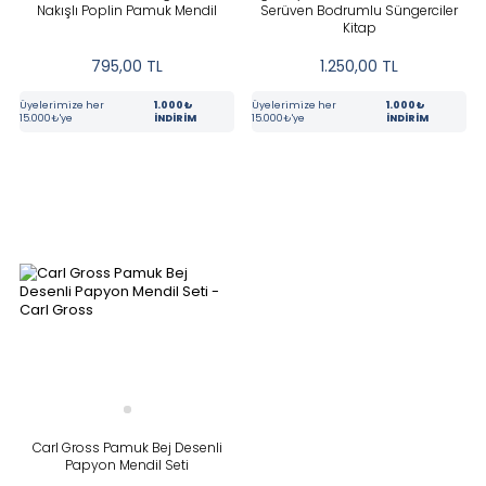
Nakışlı Poplin Pamuk Mendil
Serüven Bodrumlu Süngerciler
Kitap
795,00
TL
1.250,00
TL
Üyelerimize her
1.000₺
Üyelerimize her
1.000₺
15.000₺'ye
İNDİRİM
15.000₺'ye
İNDİRİM
Carl Gross Pamuk Bej Desenli
Papyon Mendil Seti