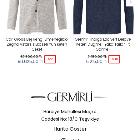
Carl Gross Bej Rengi Ermenegildo
Germirli Indigo Lacivert Delave
Zegna Astarsız Ekoseli Yün Keten
Keten Düğmeli Yaka Tailor Fit
Ceket
Gömlek
67.500,00
TL
7.450,00
TL
-%
25
-%
30
50.625,00
TL
5.215,00
TL
Harbiye Mahallesi Maçka
Caddesi No: 18/C Teşvikiye
Harita Göster