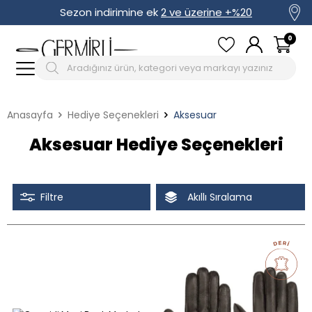
Sezon indirimine ek
2 ve üzerine +%20
0
Anasayfa
Hediye Seçenekleri
Aksesuar
Aksesuar Hediye Seçenekleri
Filtre
Akıllı Sıralama
Tüm Filtreleri Kaldır
Seçimi Filtrele
İndirimli