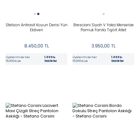
Stetson Antrasit Koyun Derisi Yün
Bresciani Siyah V Yaka Merserize
Eldiven
Pamuk Fanila Tişört Atlet
8.450,00
TL
3.950,00
TL
Üyelerimize her
1.000₺
Üyelerimize her
1.000₺
15.000₺'ye
İNDİRİM
15.000₺'ye
İNDİRİM