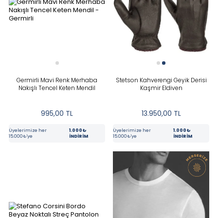
Stoktakiler
Yeni
KATEGORILER
Germirli Mavi Renk Merhaba
Stetson Kahverengi Geyik Derisi
Nakışlı Tencel Keten Mendil
Kaşmir Eldiven
BEDEN
995,00
TL
13.950,00
TL
Üyelerimize her
1.000₺
Üyelerimize her
1.000₺
MARKA
15.000₺'ye
İNDİRİM
15.000₺'ye
İNDİRİM
RENK