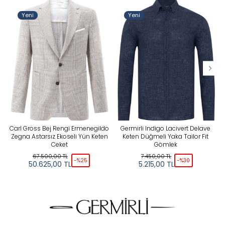
Stoktakiler
Yeni
Yeni
Yeni
Tüm Filtreleri Kaldır
Seçimi Filtrele
Carl Gross Bej Rengi Ermenegildo
Germirli Indigo Lacivert Delave
Zegna Astarsız Ekoseli Yün Keten
Keten Düğmeli Yaka Tailor Fit
Ceket
Gömlek
67.500,00
TL
7.450,00
TL
-%
25
-%
30
50.625,00
TL
5.215,00
TL