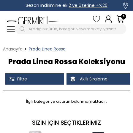
Sezon indirimine ek
2 ve üzerine +%20
0
Anasayfa
Prada Linea Rossa
Prada Linea Rossa Koleksiyonu
Filtre
Akıllı Sıralama
İlgili kategoriye ait ürün bulunmamaktadır.
Tüm Filtreleri Kaldır
Seçimi Filtrele
İndirimli
SIZIN İÇIN SEÇTIKLERIMIZ