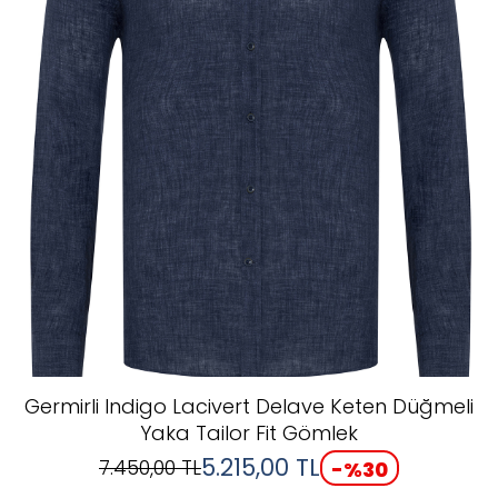
Germirli Indigo Lacivert Delave Keten Düğmeli
Yaka Tailor Fit Gömlek
5.215,00
TL
7.450,00
TL
-%
30