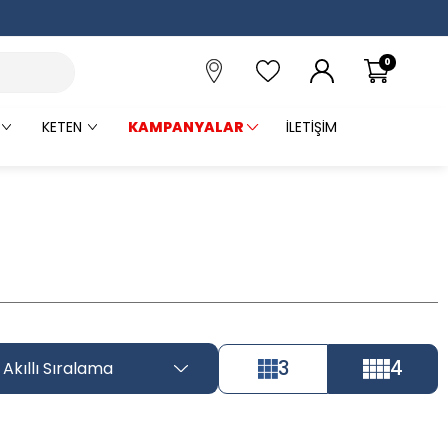
0
KETEN
KAMPANYALAR
İLETIŞIM
3
4
Akıllı Sıralama
Tüm Filtreleri
Seçimi Filtrele
Kaldır