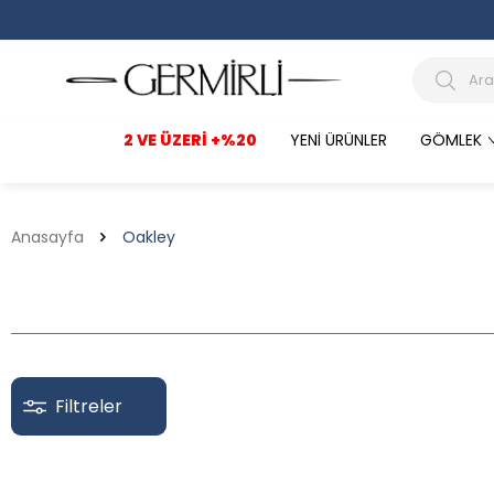
2 VE ÜZERI +%20
YENI ÜRÜNLER
GÖMLEK
Anasayfa
Oakley
Filtreler