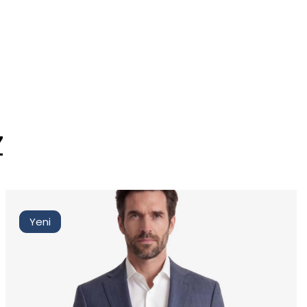
Z
Tüm Filtreleri
Seçimi Filtrele
Kaldır
Yeni