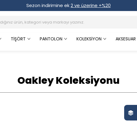
Sezon indirimine ek
2 ve üzerine +%20
TIŞÖRT
PANTOLON
KOLEKSIYON
AKSESUAR
Oakley Koleksiyonu