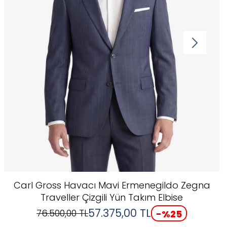
Carl Gross Havacı Mavi Ermenegildo Zegna
Traveller Çizgili Yün Takım Elbise
57.375,00
TL
76.500,00
TL
-%
25