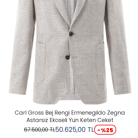
Carl Gross Bej Rengi Ermenegildo Zegna
Astarsız Ekoseli Yün Keten Ceket
50.625,00
TL
67.500,00
TL
-%
25