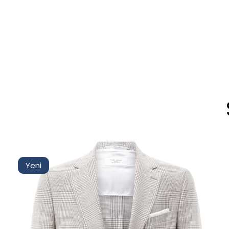
İndirimli
Stoktakiler
Yeni
Yeni