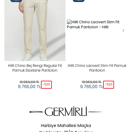
Hiltl Chino Bej Rengi Regular Fit
Hiltl Chino Lacivert Slim Fit Pamuk
Pamuk Elastane Pantolon
Pantolon
13.950,00
TL
13.950,00
TL
-%
30
-%
30
9.765,00
TL
9.765,00
TL
Harbiye Mahallesi Maçka