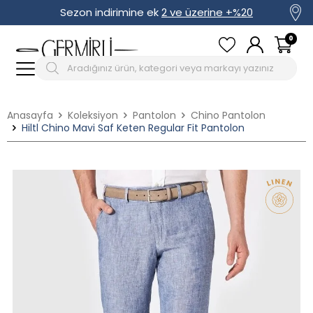
Sezon indirimine ek
2 ve üzerine +%20
0
Anasayfa
Koleksiyon
Pantolon
Chino Pantolon
Hiltl Chino Mavi Saf Keten Regular Fit Pantolon