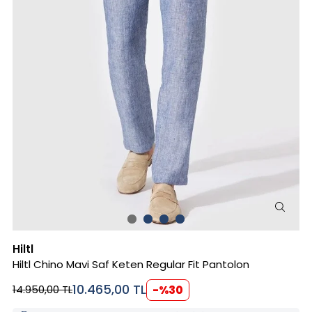
Hiltl
Hiltl Chino Mavi Saf Keten Regular Fit Pantolon
10.465,00
TL
14.950,00
TL
-%
30