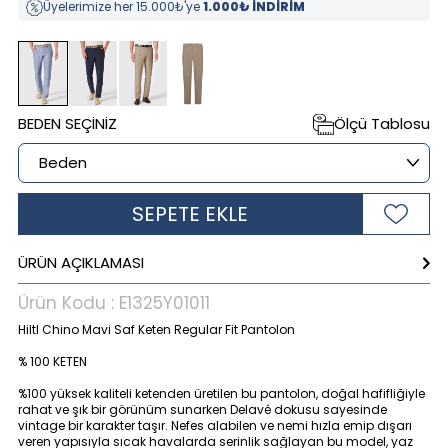
Üyelerimize her 15.000₺'ye
1.000₺ İNDİRİM
BEDEN SEÇINIZ
Ölçü Tablosu
SEPETE EKLE
ÜRÜN AÇIKLAMASI
Ürün Kodu :
E1325Y01011
Hiltl Chino Mavi Saf Keten Regular Fit Pantolon
% 100 KETEN
%100 yüksek kaliteli ketenden üretilen bu pantolon, doğal hafifliğiyle
rahat ve şık bir görünüm sunarken Delavé dokusu sayesinde
vintage bir karakter taşır. Nefes alabilen ve nemi hızla emip dışarı
veren yapısıyla sıcak havalarda serinlik sağlayan bu model, yaz