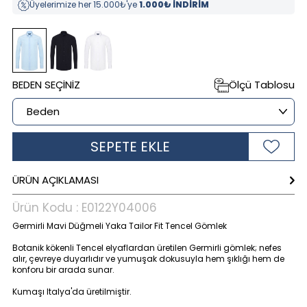
Üyelerimize her 15.000₺'ye
1.000₺ İNDİRİM
BEDEN SEÇINIZ
Ölçü Tablosu
SEPETE EKLE
ÜRÜN AÇIKLAMASI
Ürün Kodu :
E0122Y04006
Germirli Mavi Düğmeli Yaka Tailor Fit Tencel Gömlek
Botanik kökenli Tencel elyaflardan üretilen Germirli gömlek; nefes
alır, çevreye duyarlıdır ve yumuşak dokusuyla hem şıklığı hem de
konforu bir arada sunar.
Kumaşı Italya'da üretilmiştir.