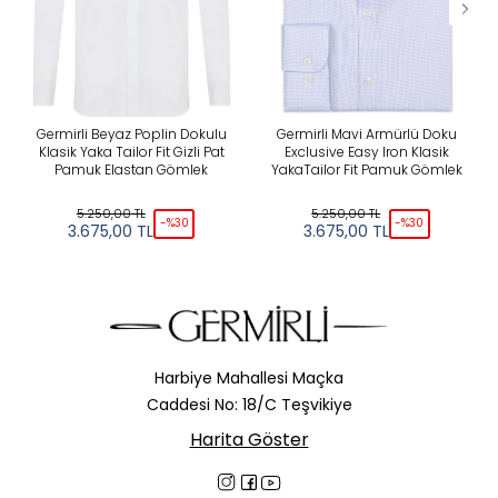
Germirli Beyaz Poplin Dokulu
Germirli Mavi Armürlü Doku
Klasik Yaka Tailor Fit Gizli Pat
Exclusive Easy Iron Klasik
Pamuk Elastan Gömlek
YakaTailor Fit Pamuk Gömlek
5.250,00
TL
5.250,00
TL
-%
30
-%
30
3.675,00
TL
3.675,00
TL
Harbiye Mahallesi Maçka
Caddesi No: 18/C Teşvikiye
Harita Göster