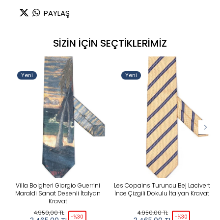
PAYLAŞ
SİZİN İÇİN SEÇTİKLERİMİZ
Yeni
Yeni
Villa Bolgheri Giorgio Guerrini
Les Copains Turuncu Bej Lacivert
Maraldi Sanat Desenli İtalyan
İnce Çizgili Dokulu İtalyan Kravat
Kravat
4.950,00
TL
4.950,00
TL
-%
30
-%
30