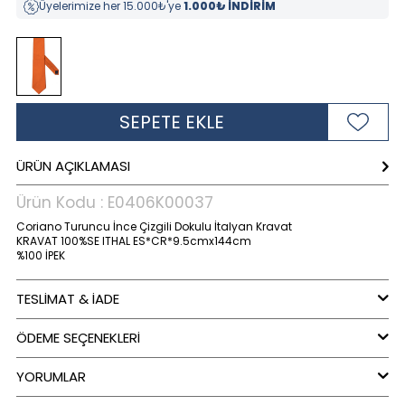
Üyelerimize her 15.000₺'ye
1.000₺ İNDİRİM
SEPETE EKLE
ÜRÜN AÇIKLAMASI
Ürün Kodu :
E0406K00037
Coriano Turuncu İnce Çizgili Dokulu İtalyan Kravat
KRAVAT 100%SE ITHAL ES*CR*9.5cmx144cm
%100 İPEK
TESLİMAT & İADE
ÖDEME SEÇENEKLERI
YORUMLAR