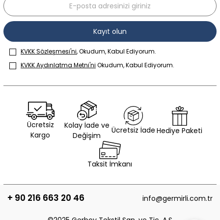
Kayıt olun
KVKK Sözleşmesi'ni
, Okudum, Kabul Ediyorum.
KVKK Aydınlatma Metni'ni
Okudum, Kabul Ediyorum.
Ücretsiz
Kolay İade ve
Ücretsiz İade
Hediye Paketi
Kargo
Değişim
Taksit İmkanı
+ 90 216 663 20 46
info@germirli.com.tr
©2025 Gerboy Tekstil San. ve Tic. A.Ş