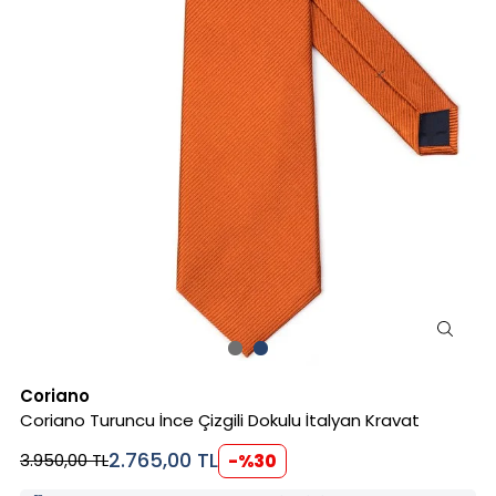
Coriano
Coriano Turuncu İnce Çizgili Dokulu İtalyan Kravat
2.765,00
TL
3.950,00
TL
-%
30