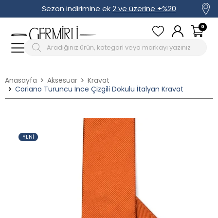
Sezon indirimine ek
2 ve üzerine +%20
0
Anasayfa
Aksesuar
Kravat
Coriano Turuncu İnce Çizgili Dokulu İtalyan Kravat
YENI