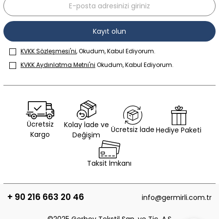
Kayıt olun
KVKK Sözleşmesi'ni
, Okudum, Kabul Ediyorum.
KVKK Aydınlatma Metni'ni
Okudum, Kabul Ediyorum.
Ücretsiz
Kolay İade ve
Ücretsiz İade
Hediye Paketi
Kargo
Değişim
Taksit İmkanı
+ 90 216 663 20 46
info@germirli.com.tr
©2025 Gerboy Tekstil San. ve Tic. A.Ş