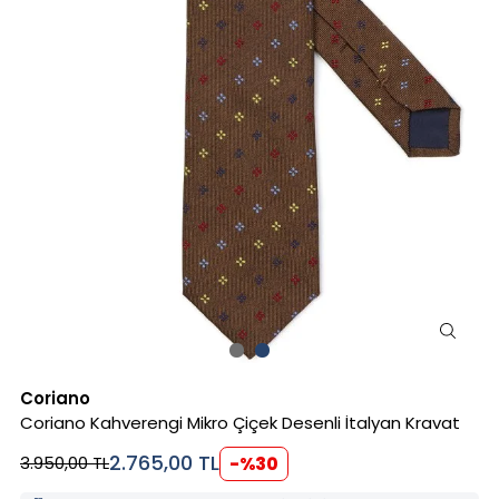
Coriano
Coriano Kahverengi Mikro Çiçek Desenli İtalyan Kravat
2.765,00
TL
3.950,00
TL
-%
30