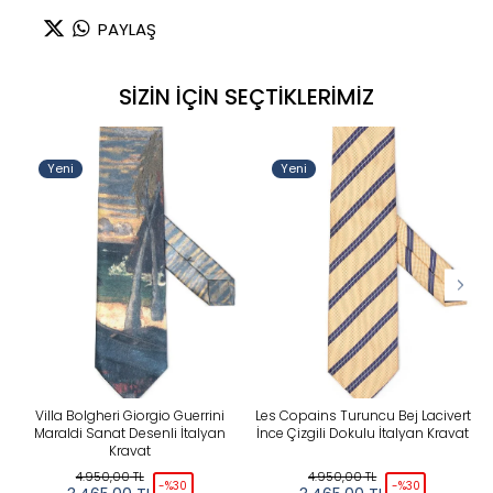
PAYLAŞ
SİZİN İÇİN SEÇTİKLERİMİZ
Yeni
Yeni
Villa Bolgheri Giorgio Guerrini
Les Copains Turuncu Bej Lacivert
Maraldi Sanat Desenli İtalyan
İnce Çizgili Dokulu İtalyan Kravat
Kravat
4.950,00
TL
4.950,00
TL
-%
30
-%
30