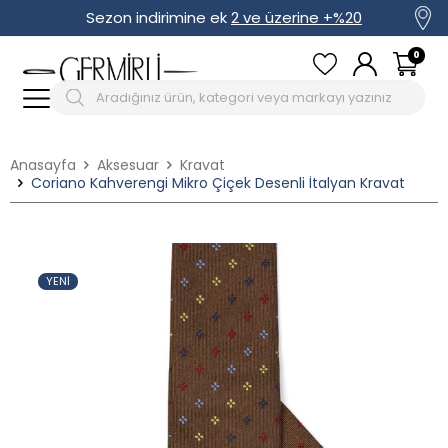
Sezon indirimine ek
2 ve üzerine +%20
0
Anasayfa
Aksesuar
Kravat
Coriano Kahverengi Mikro Çiçek Desenli İtalyan Kravat
YENI