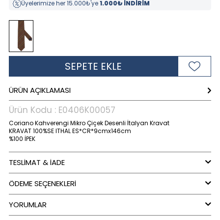
Üyelerimize her 15.000₺'ye
1.000₺ İNDİRİM
SEPETE EKLE
ÜRÜN AÇIKLAMASI
Ürün Kodu :
E0406K00057
Coriano Kahverengi Mikro Çiçek Desenli İtalyan Kravat
KRAVAT 100%SE ITHAL ES*CR*9cmx146cm
%100 İPEK
TESLİMAT & İADE
ÖDEME SEÇENEKLERI
YORUMLAR